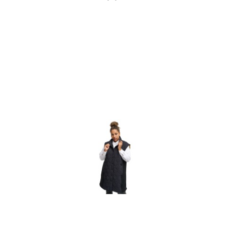
o
statusie: