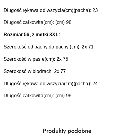
Długość rękawa od wszycia
(cm)
(pacha): 23
Długość całkowita
(cm)
:
(cm) 98
Rozmiar 56, z metki 3XL:
Szerokość od pachy do pachy (cm): 2x 71
Szerokość w pasie
(cm)
: 2x 75
Szerokość w biodrach: 2x 77
Długość rękawa od wszycia
(cm)
(pacha): 24
Długość całkowita
(cm)
:
(cm) 98
Produkty
Produkty podobne
Pomiń karuzelę produktów