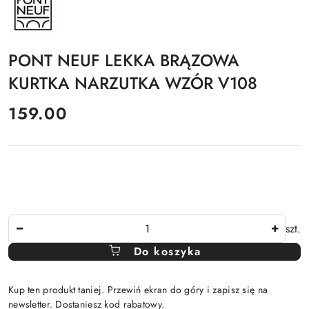
PRODUCENTA:
PONT
NEUF
PONT NEUF LEKKA BRĄZOWA
KURTKA NARZUTKA WZÓR V108
cena:
159.00
Ilość
szt.
Do koszyka
Kup ten produkt taniej. Przewiń ekran do góry i zapisz się na
newsletter. Dostaniesz kod rabatowy.