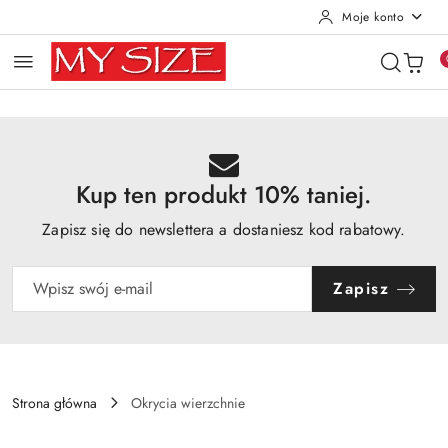
Moje konto
Przejdź do treści głównej
Przejdź do wyszukiwarki
Przejdź do moje konto
Przejdź do menu głównego
Przejdź do opisu produktu
Przejdź do stopki
Kup ten produkt 10% taniej.
Zapisz się do newslettera a dostaniesz kod rabatowy.
Zapisz
Strona główna
Okrycia wierzchnie