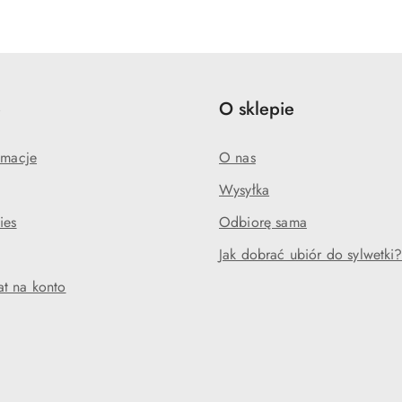
e
O sklepie
amacje
O nas
Wysyłka
ies
Odbiorę sama
Jak dobrać ubiór do sylwetki
t na konto