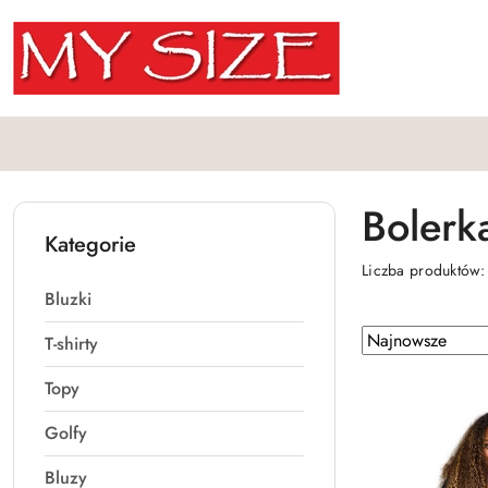
Przejdź do treści głównej
Przejdź do wyszukiwarki
Przejdź do moje konto
Przejdź do menu głównego
Przejdź do stopki
Bolerk
Kategorie
Liczba produktów
Bluzki
Zastosowano
Sortuj
T-shirty
według
sortowanie:
Topy
Najnowsze.
Golfy
Bluzy