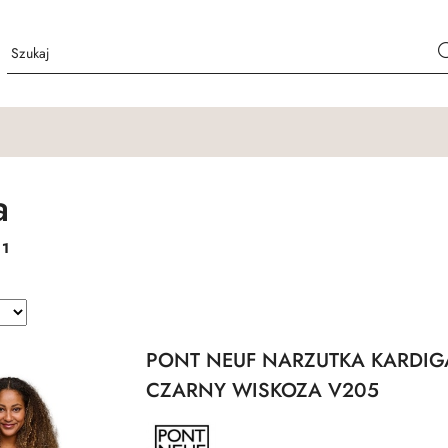
a
:
1
PONT NEUF NARZUTKA KARDI
CZARNY WISKOZA V205
NAZWA
PRODUCENTA: