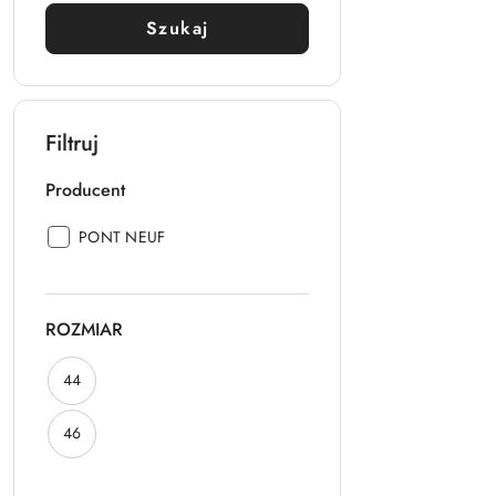
Szukaj
Filtruj
Producent
Producent:
PONT NEUF
ROZMIAR
ROZMIAR:
44
ROZMIAR:
46