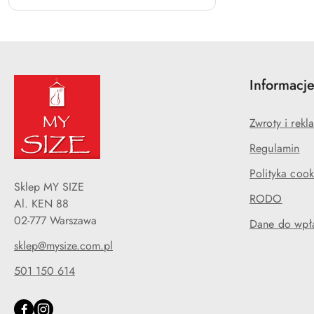
Informacj
Zwroty i rekl
Regulamin
Polityka cook
Sklep MY SIZE
RODO
Al. KEN 88
02-777 Warszawa
Dane do wpła
sklep@mysize.com.pl
501 150 614