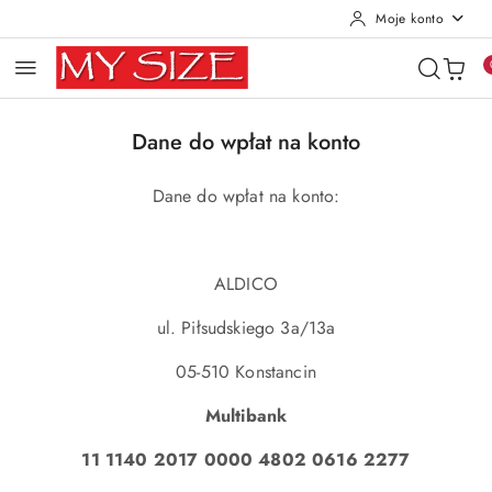
Moje konto
Przejdź do treści głównej
Przejdź do wyszukiwarki
Przejdź do moje konto
Przejdź do menu głównego
Przejdź do stopki
Dane do wpłat na konto
Dane do wpłat na konto:
ALDICO
ul. Piłsudskiego 3a/13a
05-510 Konstancin
Multibank
11 1140 2017 0000 4802 0616 2277