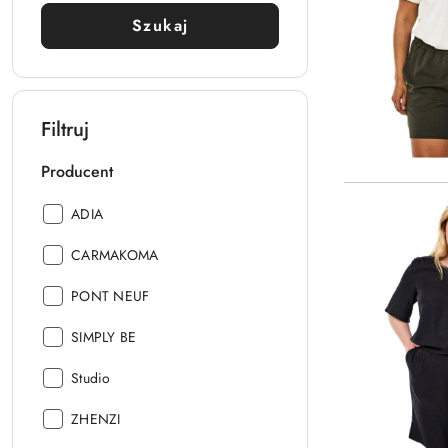
Szukaj
Filtruj
Producent
Producent:
ADIA
Producent:
CARMAKOMA
Producent:
PONT NEUF
Producent:
SIMPLY BE
Producent:
Studio
Producent:
ZHENZI