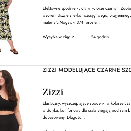
ZIZZI
Efektowne spodnie kuloty w kolorze czarnym Zdo
wzorem Uszyte z lekko rozciągliwego, przyjemnego
materiału Nogawki 3/4, proste...
Wysyłka w ciągu:
24 godzin
ZIZZI MODELUJĄCE CZARNE SZ
NAZWA
PRODUCENTA:
ZIZZI
Elastyczny, wyszczuplające spodenki w kolorze cza
w dotyku, komfortowy dla ciała Siegają pod sam bi
dopasowany Długość...