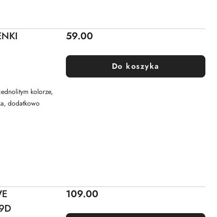
Cena:
ENKI
59.00
Do koszyka
ednolitym kolorze,
mka, dodatkowo
Cena:
WE
109.00
9D