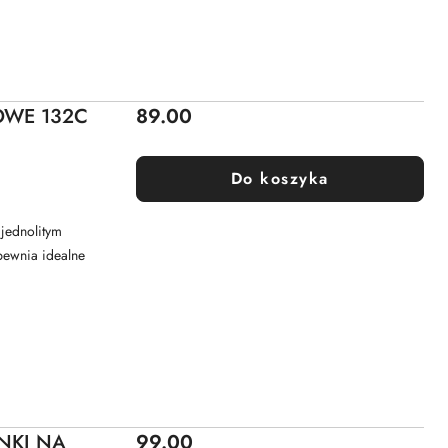
Cena:
OWE 132C
89.00
Do koszyka
jednolitym
pewnia idealne
Cena:
NKI NA
99.00