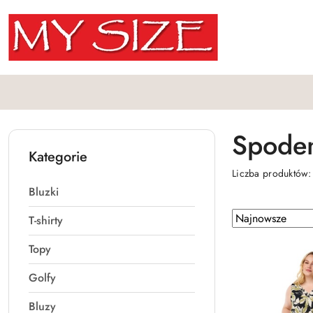
Przejdź do treści głównej
Przejdź do wyszukiwarki
Przejdź do moje konto
Przejdź do menu głównego
Przejdź do stopki
Spode
Kategorie
Liczba produktów
Bluzki
Zastosowano
Sortuj
T-shirty
według
sortowanie:
Topy
Najnowsze.
Golfy
Bluzy