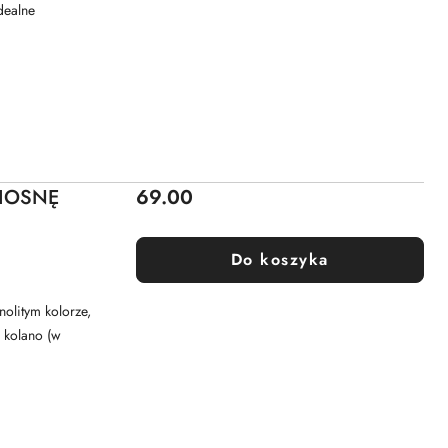
dealne
Cena:
WIOSNĘ
69.00
Do koszyka
olitym kolorze,
 kolano (w