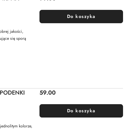
Do koszyka
brej jakości,
ujące się sporą
Cena:
SPODENKI
59.00
Do koszyka
ednolitym kolorze,