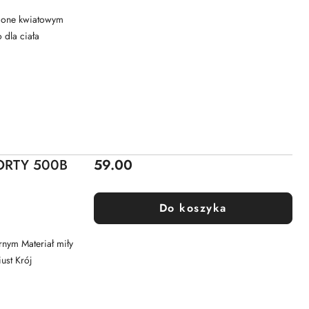
bione kwiatowym
 dla ciała
Cena:
ORTY 500B
59.00
Do koszyka
rnym Materiał miły
ust Krój