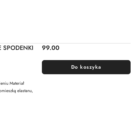
Cena:
E SPODENKI
99.00
Do koszyka
eniu Materiał
omieszką elastanu,