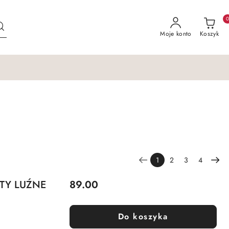
Moje konto
Koszyk
1
2
3
4
Cena:
OTY LUŹNE
89.00
Do koszyka