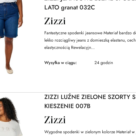
LATO granat 032C
NAZWA
PRODUCENTA:
ZIZZI
Fantastyczne spodenki jeansowe Materiał bardzo do
lekko rozciągliwy jeans z domieszką elastanu, cech
elastycznością Rewelacyjn...
Wysyłka w ciągu:
24 godzin
ZIZZI LUŹNE ZIELONE SZORTY 
KIESZENIE 007B
NAZWA
PRODUCENTA:
ZIZZI
Wygodne spodenki w zielonym kolorze Materiał w j