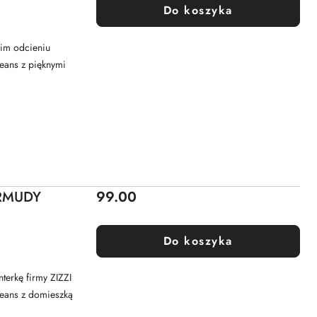
Do koszyka
kim odcieniu
jeans z pięknymi
Cena:
RMUDY
99.00
Do koszyka
terkę firmy ZIZZI
 jeans z domieszką