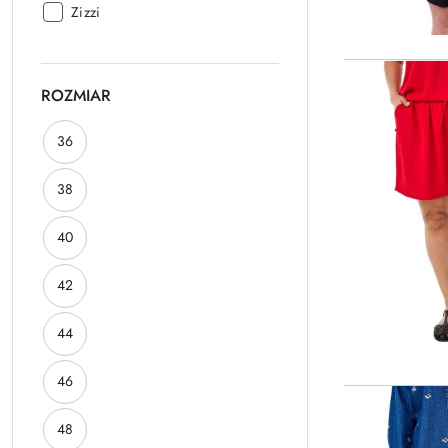
Producent:
Zizzi
ROZMIAR
ROZMIAR:
36
ROZMIAR:
38
ROZMIAR:
40
ROZMIAR:
42
ROZMIAR:
44
ROZMIAR:
46
ROZMIAR:
48