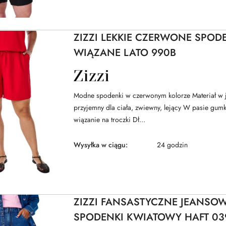
ZIZZI LEKKIE CZERWONE SPOD
WIĄZANE LATO 990B
NAZWA
PRODUCENTA:
ZIZZI
Modne spodenki w czerwonym kolorze Materiał w j
przyjemny dla ciała, zwiewny, lejący W pasie gu
wiązanie na troczki Dł...
Wysyłka w ciągu:
24 godzin
ZIZZI FANSASTYCZNE JEANSO
SPODENKI KWIATOWY HAFT 03