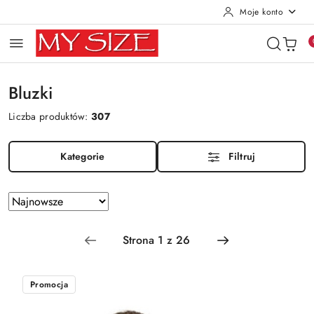
Moje konto
Przejdź do treści głównej
Przejdź do wyszukiwarki
Przejdź do moje konto
Przejdź do menu głównego
Przejdź do stopki
Bluzki
Liczba produktów:
307
Kategorie
Filtruj
Zastosowano
Sortuj
według
sortowanie:
Najnowsze.
Promocja