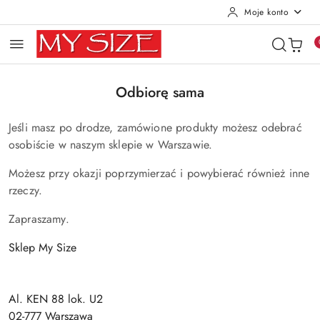
Moje konto
Przejdź do treści głównej
Przejdź do wyszukiwarki
Przejdź do moje konto
Przejdź do menu głównego
Przejdź do stopki
Odbiorę sama
Jeśli masz po drodze, zamówione produkty możesz odebrać
osobiście w naszym sklepie w Warszawie.
Możesz przy okazji poprzymierzać i powybierać również inne
rzeczy.
Zapraszamy.
Sklep My Size
Al. KEN 88 lok. U2
02-777 Warszawa