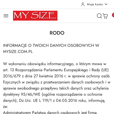
Moje konto
Przejdź do treści głównej
Przejdź do wyszukiwarki
Przejdź do moje konto
Przejdź do menu głównego
Przejdź do stopki
RODO
INFORMACJE O TWOICH DANYCH OSOBOWYCH W
MYSIZE.COM.PL
W wykonaniu obowiązku informacyjnego, o którym mowa w
art. 13 Rozporządzenia Parlamentu Europejskiego i Rady (UE)
2016/679 z dnia 27 kwietnia 2016 r. w sprawie ochrony osób
fizycznych w związku z przetwarzaniem danych osobowych i w
sprawie swobodnego przepływu takich danych oraz uchylenia
dyrektywy 95/46/WE (ogólne rozporządzenie o ochronie
danych), Dz.Urz. UE L 119/1 z 04.05.2016 roku, informuję,
że:
Administratorem Państwa danych osobowych jest firma