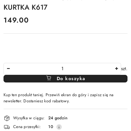
KURTKA K617
cena:
149.00
Ilość
szt.
Do koszyka
Kup ten produkt taniej. Przewiń ekran do góry i zapisz się na
newsletter. Dostaniesz kod rabatowy.
Dostępność
Wysyłka w ciągu:
24 godzin
i
Cena przesyłki:
10
dostawa