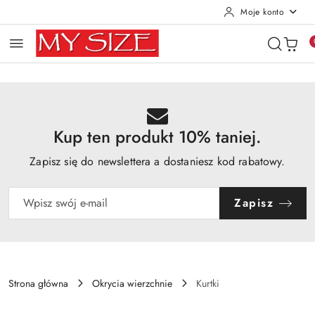
Moje konto
Przejdź do treści głównej
Przejdź do wyszukiwarki
Przejdź do moje konto
Przejdź do menu głównego
Przejdź do opisu produktu
Przejdź do stopki
Kup ten produkt 10% taniej.
Zapisz się do newslettera a dostaniesz kod rabatowy.
Zapisz
Strona główna
Okrycia wierzchnie
Kurtki