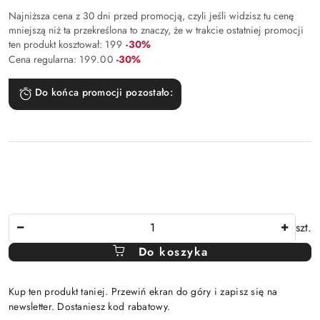
Najniższa cena z 30 dni przed promocją, czyli jeśli widzisz tu cenę
mniejszą niż ta przekreślona to znaczy, że w trakcie ostatniej promocji
Rabat:
ten produkt kosztował:
199
-30%
Rabat:
Cena regularna:
199.00
-30%
Do końca promocji pozostało:
Ilość
szt.
Do koszyka
Kup ten produkt taniej. Przewiń ekran do góry i zapisz się na
newsletter. Dostaniesz kod rabatowy.