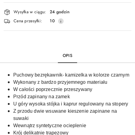
Dostępność
Wysyłka w ciągu:
24 godzin
i
Cena przesyłki:
10
dostawa
OPIS
Puchowy bezrękawnik- kamizelka w kolorze czarnym
Wykonany z bardzo przyjemnego materiału
W całości poprzecznie przeszywany
Przód zapinany na zamek
U góry wysoka stójka i kaprur regulowany na stopery
Z przodu dwie wsuwane kieszenie zapinane na
suwaki
Wewnątrz syntetyczne ocieplenie
Krój delikatnie trapezowy