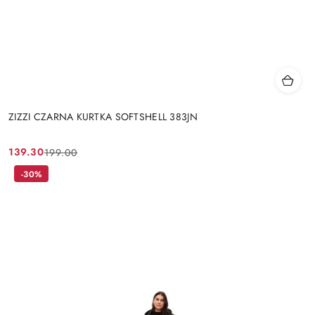
ZIZZI CZARNA KURTKA SOFTSHELL 383JN
139.30
199.00
Cena
Cena
promocyjna:
przed
-30%
promocją: