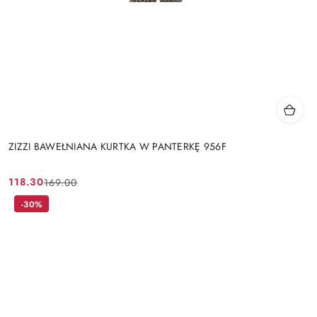
ZIZZI BAWEŁNIANA KURTKA W PANTERKĘ 956F
118.30
169.00
Cena
Cena
promocyjna:
przed
-30%
promocją: