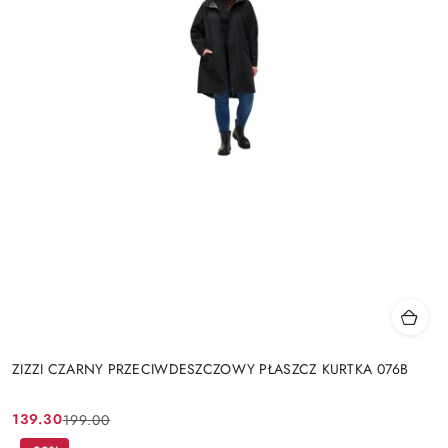
ZIZZI CZARNY PRZECIWDESZCZOWY PŁASZCZ KURTKA 076B
139.30
199.00
Cena
Cena