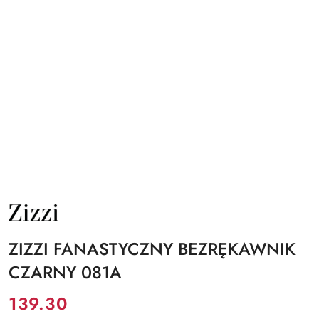
NAZWA
PRODUCENTA:
ZIZZI
ZIZZI FANASTYCZNY BEZRĘKAWNIK
CZARNY 081A
Cena:
139.30