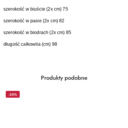
szerokość w biuście (2x cm) 75
szerokość w pasie (2x cm) 82
szerokość w biodrach (2x cm) 85
długość całkowita (cm) 98
Produkty
Produkty podobne
Pomiń karuzelę produktów
o
statusie:
-30%