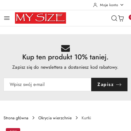
Moje konto
Przejdź do treści głównej
Przejdź do wyszukiwarki
Przejdź do moje konto
Przejdź do menu głównego
Przejdź do opisu produktu
Przejdź do stopki
Kup ten produkt 10% taniej.
Zapisz się do newslettera a dostaniesz kod rabatowy.
Zapisz
Strona główna
Okrycia wierzchnie
Kurtki