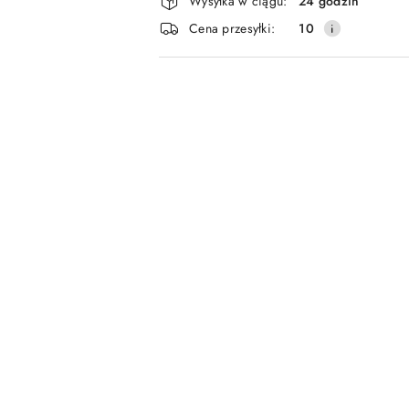
Wysyłka w ciągu:
24 godzin
i
Cena przesyłki:
10
dostawa