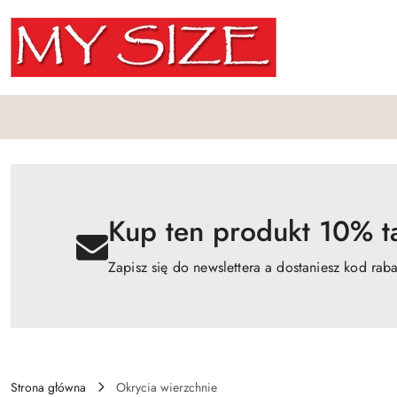
Przejdź do treści głównej
Przejdź do wyszukiwarki
Przejdź do moje konto
Przejdź do menu głównego
Przejdź do opisu produktu
Przejdź do stopki
Kup ten produkt 10% ta
Zapisz się do newslettera a dostaniesz kod rab
Strona główna
Okrycia wierzchnie