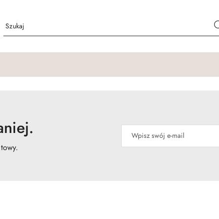
niej.
atowy.