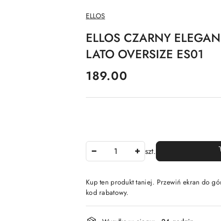
NAZWA
ELLOS
PRODUCENTA:
ELLOS CZARNY ELEGAN
LATO OVERSIZE ES01
cena:
189.00
Ilość
szt.
Kup ten produkt taniej. Przewiń ekran do gór
kod rabatowy.
Dostępność