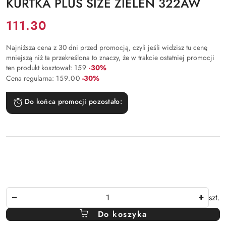
KURTKA PLUS SIZE ZIELEŃ 322AW
Cena:
111.30
Najniższa cena z 30 dni przed promocją, czyli jeśli widzisz tu cenę
mniejszą niż ta przekreślona to znaczy, że w trakcie ostatniej promocji
Rabat:
ten produkt kosztował:
159
-30%
Rabat:
Cena regularna:
159.00
-30%
Do końca promocji pozostało:
Ilość
szt.
Do koszyka