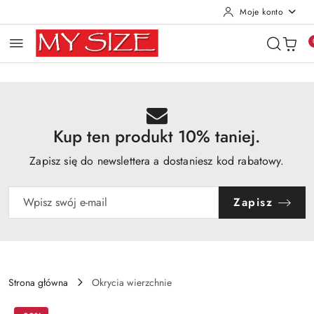
Moje konto
Przejdź do treści głównej
Przejdź do wyszukiwarki
Przejdź do moje konto
Przejdź do menu głównego
Przejdź do opisu produktu
Przejdź do stopki
Kup ten produkt 10% taniej.
Zapisz się do newslettera a dostaniesz kod rabatowy.
Zapisz
Strona główna
Okrycia wierzchnie