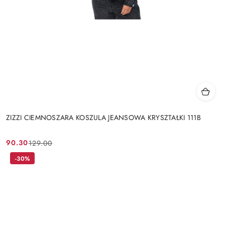
ZIZZI CIEMNOSZARA KOSZULA JEANSOWA KRYSZTAŁKI 111B
90.30
129.00
Cena
Cena
promocyjna:
przed
-30%
promocją: