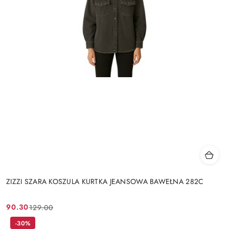
ZIZZI SZARA KOSZULA KURTKA JEANSOWA BAWEŁNA 282C
90.30
129.00
Cena
Cena
promocyjna:
przed
-30%