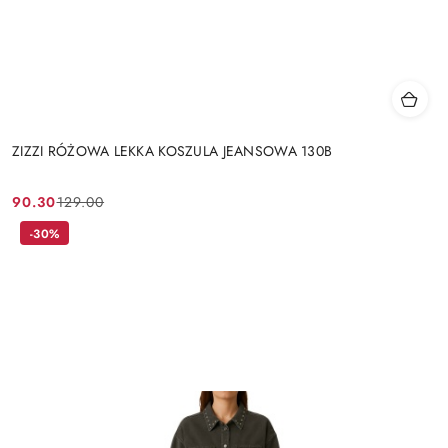
ZIZZI RÓŻOWA LEKKA KOSZULA JEANSOWA 130B
90.30
129.00
Cena
Cena
promocyjna:
przed
-30%
promocją: