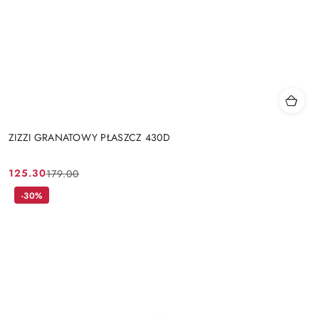
ZIZZI GRANATOWY PŁASZCZ 430D
125.30
179.00
Cena
Cena
promocyjna:
przed
-30%
promocją: