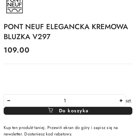
PRODUCENTA:
PONT
NEUF
PONT NEUF ELEGANCKA KREMOWA
BLUZKA V297
cena:
109.00
Ilość
szt.
Do koszyka
Kup ten produkt taniej. Przewiń ekran do góry i zapisz się na
newsletter. Dostaniesz kod rabatowy.