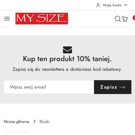
Moje konto
Przejdź do treści głównej
Przejdź do wyszukiwarki
Przejdź do moje konto
Przejdź do menu głównego
Przejdź do opisu produktu
Przejdź do stopki
Kup ten produkt 10% taniej.
Zapisz się do newslettera a dostaniesz kod rabatowy.
Zapisz
Strona główna
Bluzki