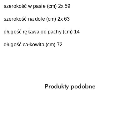
szerokość w pasie (cm) 2x 59
szerokość na dole (cm) 2x 63
długość rękawa od pachy (cm) 14
długość całkowita (cm) 72
Produkty
Produkty podobne
Pomiń karuzelę produktów
o
statusie: