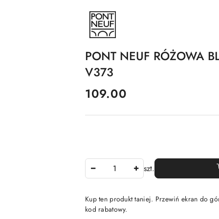
NAZWA
PRODUCENTA:
PONT
NEUF
PONT NEUF RÓŻOWA BL
V373
cena:
109.00
Ilość
szt.
Kup ten produkt taniej. Przewiń ekran do gór
kod rabatowy.