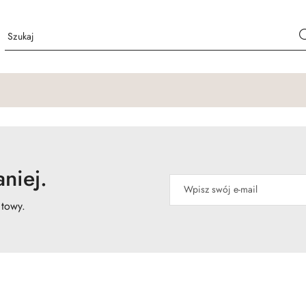
niej.
atowy.