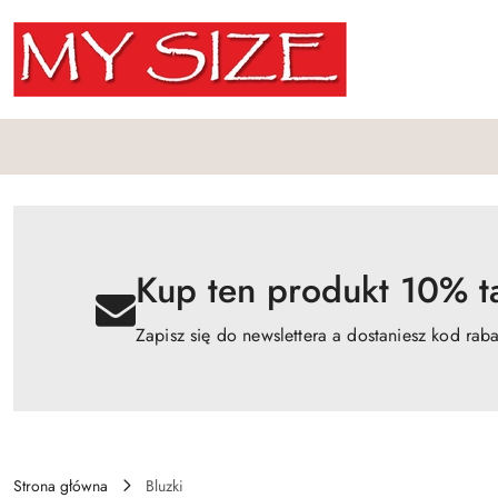
Przejdź do treści głównej
Przejdź do wyszukiwarki
Przejdź do moje konto
Przejdź do menu głównego
Przejdź do opisu produktu
Przejdź do stopki
Kup ten produkt 10% ta
Zapisz się do newslettera a dostaniesz kod rab
Strona główna
Bluzki