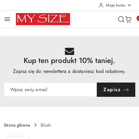
Moje konto
Przejdź do treści głównej
Przejdź do wyszukiwarki
Przejdź do moje konto
Przejdź do menu głównego
Przejdź do opisu produktu
Przejdź do stopki
Kup ten produkt 10% taniej.
Zapisz się do newslettera a dostaniesz kod rabatowy.
Zapisz
Strona główna
Bluzki