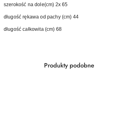
szerokość na dole(cm) 2x 65
długość rękawa od pachy (cm) 44
długość całkowita (cm) 68
Produkty
Produkty podobne
Pomiń karuzelę produktów
o
statusie: