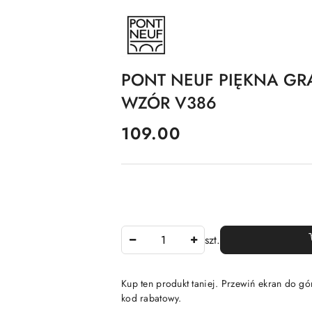
NAZWA
PRODUCENTA:
PONT
NEUF
PONT NEUF PIĘKNA G
WZÓR V386
cena:
109.00
Ilość
szt.
Kup ten produkt taniej. Przewiń ekran do gór
kod rabatowy.