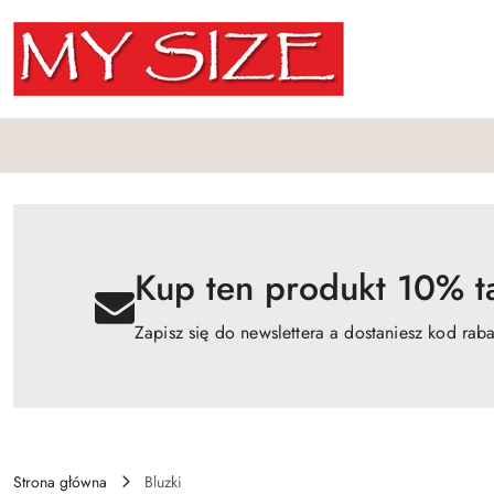
Przejdź do treści głównej
Przejdź do wyszukiwarki
Przejdź do moje konto
Przejdź do menu głównego
Przejdź do opisu produktu
Przejdź do stopki
Kup ten produkt 10% ta
Zapisz się do newslettera a dostaniesz kod rab
Strona główna
Bluzki