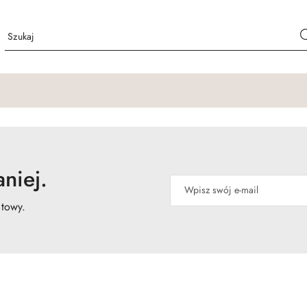
niej.
atowy.