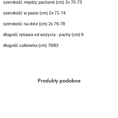
szerokość między pachami (cm) 2x 70-73
szerokość w pasie (cm) 2x 71-74
szerokość na dole (cm) 2x 76-78
długość rękawa od wszycia - pachy (cm) 9
długość całkowita (cm) 78/83
Produkty
Produkty podobne
Pomiń karuzelę produktów
o
statusie: