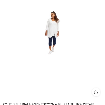
PONT NEUF BIAŁA ASYMETRYCZNA BLUZKA TUNIKA DETALE