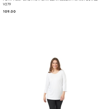
V279
109.00
Cena: