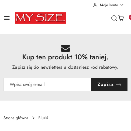
Moje konto
Przejdź do treści głównej
Przejdź do wyszukiwarki
Przejdź do moje konto
Przejdź do menu głównego
Przejdź do opisu produktu
Przejdź do stopki
Kup ten produkt 10% taniej.
Zapisz się do newslettera a dostaniesz kod rabatowy.
Zapisz
Strona główna
Bluzki