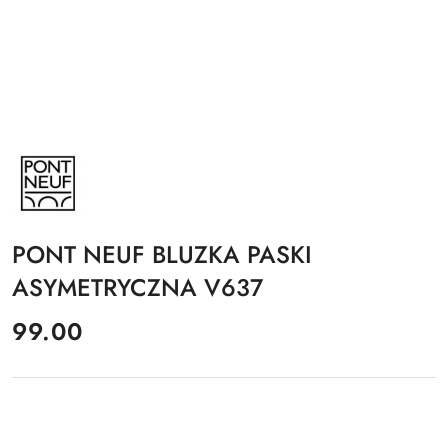
NAZWA
PRODUCENTA:
PONT
NEUF
PONT NEUF BLUZKA PASKI
ASYMETRYCZNA V637
cena:
99.00