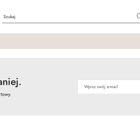
niej.
atowy.