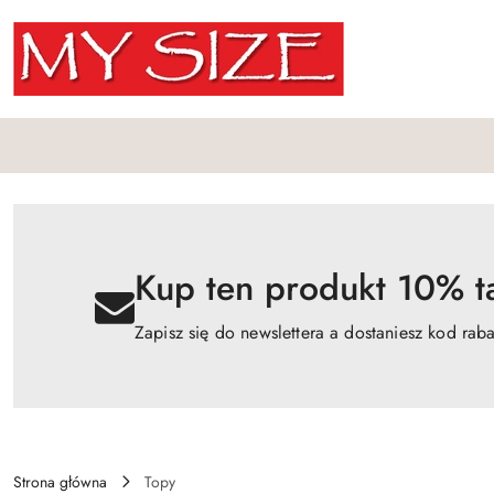
Przejdź do treści głównej
Przejdź do wyszukiwarki
Przejdź do moje konto
Przejdź do menu głównego
Przejdź do opisu produktu
Przejdź do stopki
Kup ten produkt 10% ta
Zapisz się do newslettera a dostaniesz kod rab
Strona główna
Topy