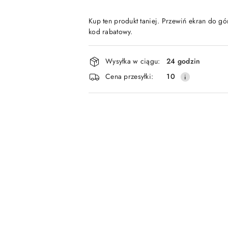
Kup ten produkt taniej. Przewiń ekran do gór
kod rabatowy.
Dostępność
Wysyłka w ciągu:
24 godzin
i
Cena przesyłki:
10
dostawa