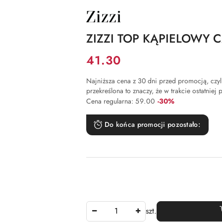
NAZWA
PRODUCENTA:
ZIZZI
ZIZZI TOP KĄPIELOWY 
Cena:
41.30
Najniższa cena z 30 dni przed promocją, czyli 
przekreślona to znaczy, że w trakcie ostatniej
Rabat:
Cena regularna:
59.00
-30%
Do końca promocji pozostało:
Ilość
szt.