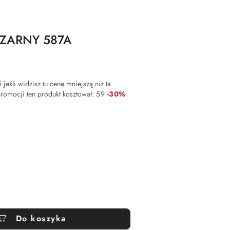
CZARNY 587A
jeśli widzisz tu cenę mniejszą niż ta
Rabat:
 promocji ten produkt kosztował:
59
-30%
Do koszyka