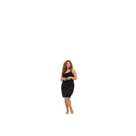
Cena: