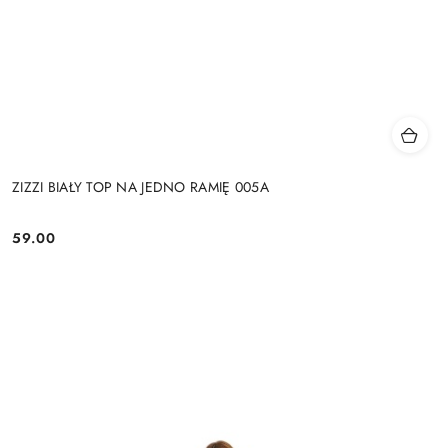
ZIZZI BIAŁY TOP NA JEDNO RAMIĘ 005A
59.00
Cena: