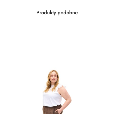
Produkty
Produkty podobne
Pomiń karuzelę produktów
o
statusie: