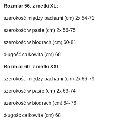
Rozmiar 56, z metki XL:
szerokość między pachami (cm) 2x 54-71
szerokość w pasie (cm) 2x 56-75
szerokość w biodrach (cm) 60-81
długość całkowita (cm) 68
Rozmiar 60, z metki XXL:
szerokość między pachami (cm) 2x 66-79
szerokość w pasie (cm) 2x 63-74
szerokość w biodrach (cm) 64-76
długość całkowita (cm) 68