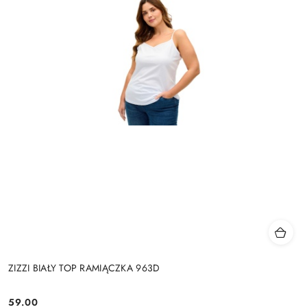
ZIZZI BIAŁY TOP RAMIĄCZKA 963D
59.00