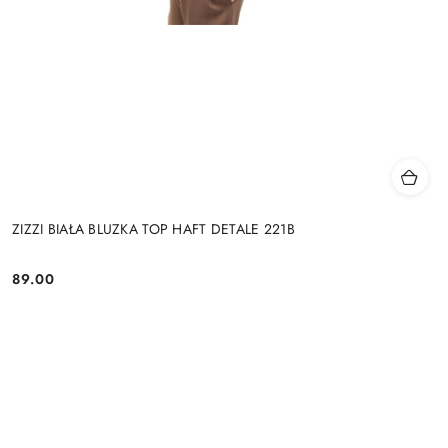
ZIZZI BIAŁA BLUZKA TOP HAFT DETALE 221B
89.00
Cena: