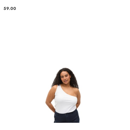
59.00
Cena: