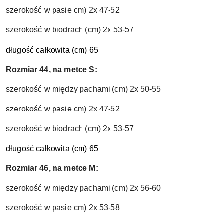
szerokość w pasie cm) 2x 47-52
szerokość w biodrach (cm) 2x 53-57
długość całkowita (cm) 65
Rozmiar 44, na metce S:
szerokość w między pachami (cm) 2x 50-55
szerokość w pasie cm) 2x 47-52
szerokość w biodrach (cm) 2x 53-57
długość całkowita (cm) 65
Rozmiar 46, na metce M:
szerokość w między pachami (cm) 2x 56-60
szerokość w pasie cm) 2x 53-58