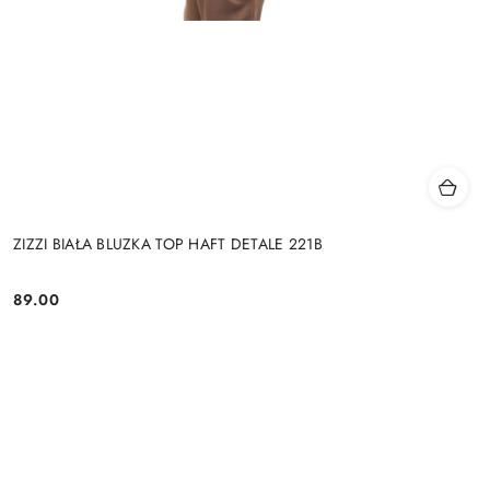
ZIZZI BIAŁA BLUZKA TOP HAFT DETALE 221B
89.00
Cena: