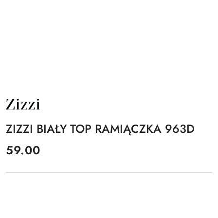
NAZWA
PRODUCENTA:
ZIZZI
ZIZZI BIAŁY TOP RAMIĄCZKA 963D
cena:
59.00