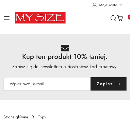
Moje konto
Przejdź do treści głównej
Przejdź do wyszukiwarki
Przejdź do moje konto
Przejdź do menu głównego
Przejdź do opisu produktu
Przejdź do stopki
Kup ten produkt 10% taniej.
Zapisz się do newslettera a dostaniesz kod rabatowy.
Zapisz
Strona główna
Topy