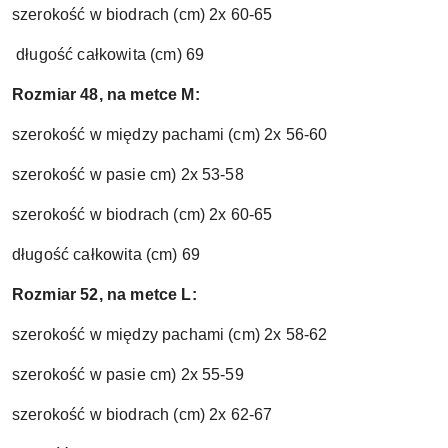
szerokość w biodrach (cm) 2x 60-65
długość całkowita (cm) 69
Rozmiar 48, na metce M:
szerokość w między pachami (cm) 2x 56-60
szerokość w pasie cm) 2x 53-58
szerokość w biodrach (cm) 2x 60-65
długość całkowita (cm) 69
Rozmiar 52, na metce L:
szerokość w między pachami (cm) 2x 58-62
szerokość w pasie cm) 2x 55-59
szerokość w biodrach (cm) 2x 62-67