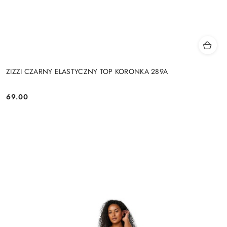
ZIZZI CZARNY ELASTYCZNY TOP KORONKA 289A
69.00
Cena: