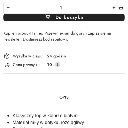
Ilość
szt.
Do koszyka
Kup ten produkt taniej. Przewiń ekran do góry i zapisz się na
newsletter. Dostaniesz kod rabatowy.
Dostępność
Wysyłka w ciągu:
24 godzin
i
Cena przesyłki:
10
dostawa
OPIS
Klasyczny top w kolorze białym
Materiał miły w dotyku, rozciągliwy