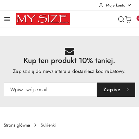
Moje konto
Przejdź do treści głównej
Przejdź do wyszukiwarki
Przejdź do moje konto
Przejdź do menu głównego
Przejdź do opisu produktu
Przejdź do stopki
Kup ten produkt 10% taniej.
Zapisz się do newslettera a dostaniesz kod rabatowy.
Zapisz
Strona główna
Sukienki