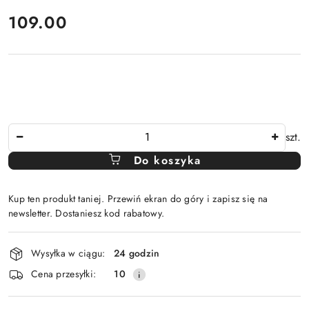
cena:
109.00
Ilość
szt.
Do koszyka
Kup ten produkt taniej. Przewiń ekran do góry i zapisz się na
newsletter. Dostaniesz kod rabatowy.
Dostępność
Wysyłka w ciągu:
24 godzin
i
Cena przesyłki:
10
dostawa