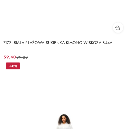
ZIZZI BIAŁA PLAŻOWA SUKIENKA KIMONO WISKOZA 844A
59.40
99.00
Cena
Cena
promocyjna:
przed
-40%
promocją: