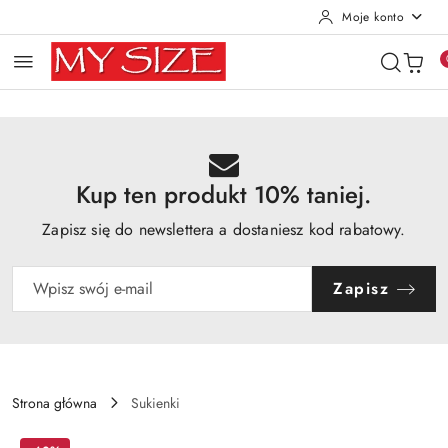
Moje konto
Przejdź do treści głównej
Przejdź do wyszukiwarki
Przejdź do moje konto
Przejdź do menu głównego
Przejdź do opisu produktu
Przejdź do stopki
Kup ten produkt 10% taniej.
Zapisz się do newslettera a dostaniesz kod rabatowy.
Zapisz
Strona główna
Sukienki