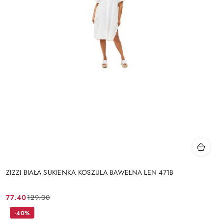
ZIZZI BIAŁA SUKIENKA KOSZULA BAWEŁNA LEN 471B
77.40
129.00
Cena
Cena
promocyjna:
przed
-40%