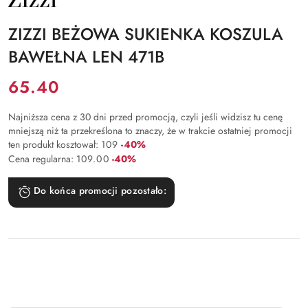
PRODUCENTA:
ZIZZI
ZIZZI BEŻOWA SUKIENKA KOSZULA
BAWEŁNA LEN 471B
Cena:
65.40
Najniższa cena z 30 dni przed promocją, czyli jeśli widzisz tu cenę
mniejszą niż ta przekreślona to znaczy, że w trakcie ostatniej promocji
Rabat:
ten produkt kosztował:
109
-40%
Rabat:
Cena regularna:
109.00
-40%
Do końca promocji pozostało: