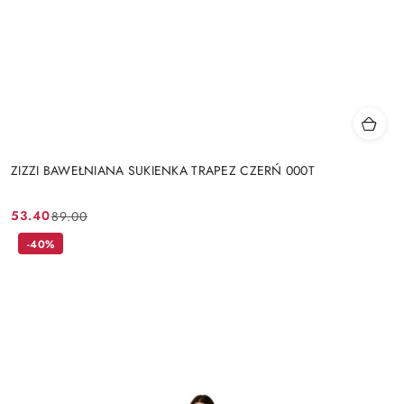
ZIZZI BAWEŁNIANA SUKIENKA TRAPEZ CZERŃ 000T
53.40
89.00
Cena
Cena
promocyjna:
przed
-40%
promocją: