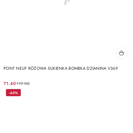
PONT NEUF RÓŻOWA SUKIENKA BOMBKA DZIANINA V369
71.40
119.00
Cena
Cena
promocyjna:
przed
-40%
promocją: