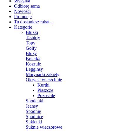
Wysyłka
Odbiorę sama
Nowości
Promocje
Tu dostaniesz rabat...
Kategorie
Bluzki
T-shirty
Topy
Golfy
Bluzy
Bolerka
Koszule
Legginsy
Marynarki żakiety
Okrycia wierzchnie
Kurtki
Płaszcze
Pozostałe
Spodenki
Jeansy
Spodnie
Spódnice
Sukienki
Suknie wieczorowe