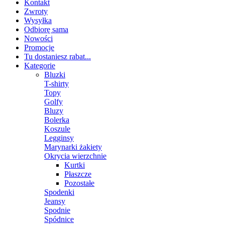
Kontakt
Zwroty
Wysyłka
Odbiorę sama
Nowości
Promocje
Tu dostaniesz rabat...
Kategorie
Bluzki
T-shirty
Topy
Golfy
Bluzy
Bolerka
Koszule
Legginsy
Marynarki żakiety
Okrycia wierzchnie
Kurtki
Płaszcze
Pozostałe
Spodenki
Jeansy
Spodnie
Spódnice