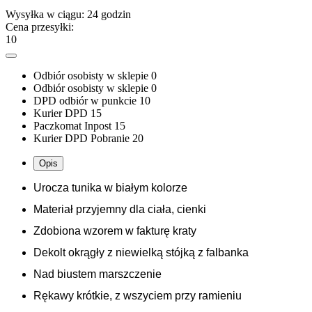
Wysyłka w ciągu:
24 godzin
Cena przesyłki:
10
Odbiór osobisty w sklepie
0
Odbiór osobisty w sklepie
0
DPD odbiór w punkcie
10
Kurier DPD
15
Paczkomat Inpost
15
Kurier DPD Pobranie
20
Opis
Urocza tunika w białym kolorze 
Materiał przyjemny dla ciała, cienki 
Zdobiona wzorem w fakturę kraty 
Dekolt okrągły z niewielką stójką z falbanka
Nad biustem marszczenie 
Rękawy krótkie, z wszyciem przy ramieniu