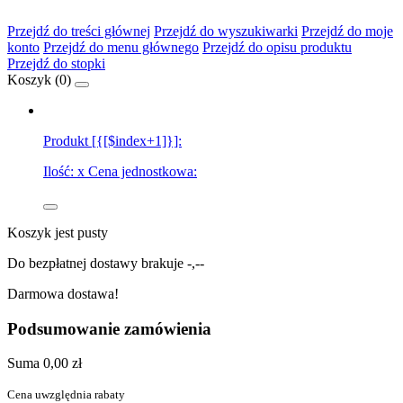
Przejdź do treści głównej
Przejdź do wyszukiwarki
Przejdź do moje
konto
Przejdź do menu głównego
Przejdź do opisu produktu
Przejdź do stopki
Koszyk (
0
)
Produkt [{[$index+1]}]:
Ilość:
x
Cena jednostkowa:
Koszyk jest pusty
Do bezpłatnej dostawy brakuje
-,--
Darmowa dostawa!
Podsumowanie zamówienia
Suma
0,00 zł
Cena uwzględnia rabaty