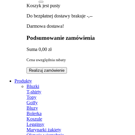
Koszyk jest pusty
Do bezpłatnej dostawy brakuje
-,--
Darmowa dostawa!
Podsumowanie zamówienia
Suma
0,00 zł
Cena uwzględnia rabaty
Realizuj zamówienie
Produkty
Bluzki
T-shirty
Topy
Golfy
Bluzy
Bolerka
Koszule
Legginsy
Marynarki żakiety