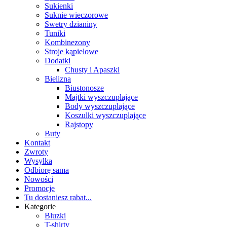
Sukienki
Suknie wieczorowe
Swetry dzianiny
Tuniki
Kombinezony
Stroje kąpielowe
Dodatki
Chusty i Apaszki
Bielizna
Biustonosze
Majtki wyszczuplające
Body wyszczuplające
Koszulki wyszczuplające
Rajstopy
Buty
Kontakt
Zwroty
Wysyłka
Odbiorę sama
Nowości
Promocje
Tu dostaniesz rabat...
Kategorie
Bluzki
T-shirty