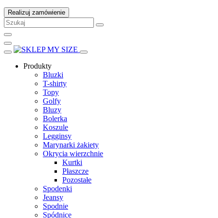
Realizuj zamówienie
Produkty
Bluzki
T-shirty
Topy
Golfy
Bluzy
Bolerka
Koszule
Legginsy
Marynarki żakiety
Okrycia wierzchnie
Kurtki
Płaszcze
Pozostałe
Spodenki
Jeansy
Spodnie
Spódnice