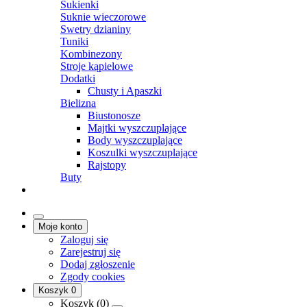
Sukienki
Suknie wieczorowe
Swetry dzianiny
Tuniki
Kombinezony
Stroje kąpielowe
Dodatki
Chusty i Apaszki
Bielizna
Biustonosze
Majtki wyszczuplające
Body wyszczuplające
Koszulki wyszczuplające
Rajstopy
Buty
Moje konto
Zaloguj się
Zarejestruj się
Dodaj zgłoszenie
Zgody cookies
Koszyk
0
Koszyk (
0
)