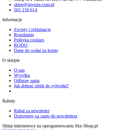
sklep@mysize.com.pl
501 150 614
Informacje
Zwroty i reklamacje
Regulamin
Polityka cookies
RODO
Dane do wpłat na konto
O sklepie
O nas
Wysyłka
Odbiorę sama
Jak dobrać ubiór do sylwetki?
Rabaty
Rabat za newsletter
Dzięujemy za zapis do newslettera
Sklep internetowy na oprogramowaniu Sky-Shop.pl