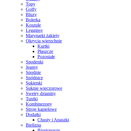
Topy
Golfy
Bluzy
Bolerka
Koszule
Legginsy
Marynarki żakiety
Okrycia wierzchnie
Kurtki
Płaszcze
Pozostałe
Spodenki
Jeansy
Spodnie
Spódnice
Sukienki
Suknie wieczorowe
Swetry dzianiny
Tuniki
Kombinezony
Stroje kąpielowe
Dodatki
Chusty i Apaszki
Bielizna
Biustonosze