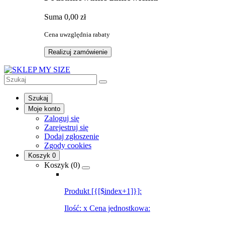
Suma
0,00 zł
Cena uwzględnia rabaty
Realizuj zamówienie
Szukaj
Moje konto
Zaloguj się
Zarejestruj się
Dodaj zgłoszenie
Zgody cookies
Koszyk
0
Koszyk (
0
)
Produkt [{[$index+1]}]:
Ilość:
x
Cena jednostkowa: