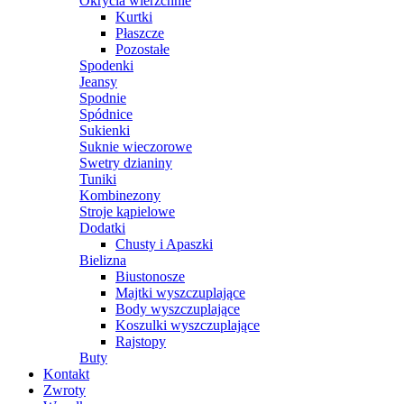
Okrycia wierzchnie
Kurtki
Płaszcze
Pozostałe
Spodenki
Jeansy
Spodnie
Spódnice
Sukienki
Suknie wieczorowe
Swetry dzianiny
Tuniki
Kombinezony
Stroje kąpielowe
Dodatki
Chusty i Apaszki
Bielizna
Biustonosze
Majtki wyszczuplające
Body wyszczuplające
Koszulki wyszczuplające
Rajstopy
Buty
Kontakt
Zwroty