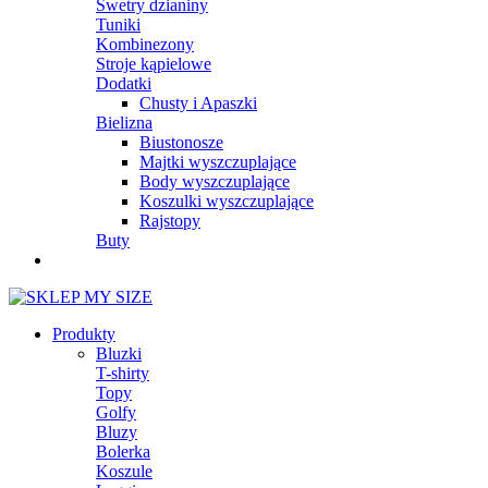
Swetry dzianiny
Tuniki
Kombinezony
Stroje kąpielowe
Dodatki
Chusty i Apaszki
Bielizna
Biustonosze
Majtki wyszczuplające
Body wyszczuplające
Koszulki wyszczuplające
Rajstopy
Buty
Produkty
Bluzki
T-shirty
Topy
Golfy
Bluzy
Bolerka
Koszule