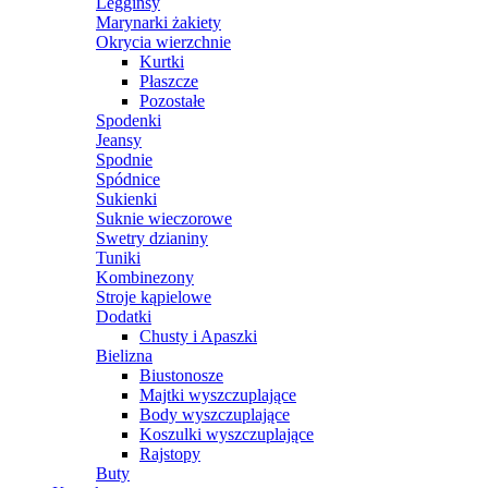
Legginsy
Marynarki żakiety
Okrycia wierzchnie
Kurtki
Płaszcze
Pozostałe
Spodenki
Jeansy
Spodnie
Spódnice
Sukienki
Suknie wieczorowe
Swetry dzianiny
Tuniki
Kombinezony
Stroje kąpielowe
Dodatki
Chusty i Apaszki
Bielizna
Biustonosze
Majtki wyszczuplające
Body wyszczuplające
Koszulki wyszczuplające
Rajstopy
Buty