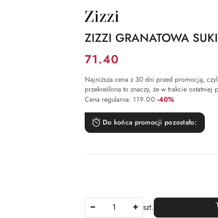
NAZWA
PRODUCENTA:
ZIZZI
ZIZZI GRANATOWA SUK
Cena:
71.40
Najniższa cena z 30 dni przed promocją, czyli 
przekreślona to znaczy, że w trakcie ostatniej
Rabat:
Cena regularna:
119.00
-40%
Do końca promocji pozostało:
Ilość
szt.