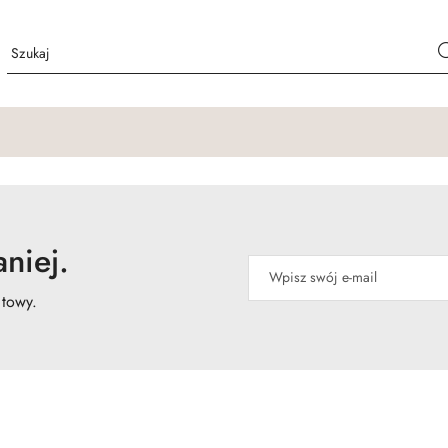
niej.
atowy.