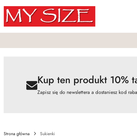
Przejdź do treści głównej
Przejdź do wyszukiwarki
Przejdź do moje konto
Przejdź do menu głównego
Przejdź do opisu produktu
Przejdź do stopki
Kup ten produkt 10% ta
Zapisz się do newslettera a dostaniesz kod rab
Strona główna
Sukienki