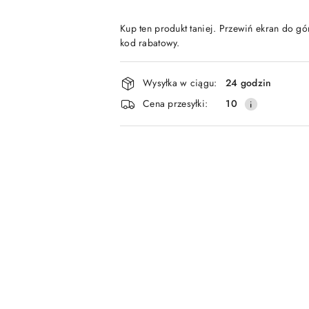
Kup ten produkt taniej. Przewiń ekran do gór
kod rabatowy.
Dostępność
Wysyłka w ciągu:
24 godzin
i
Cena przesyłki:
10
dostawa