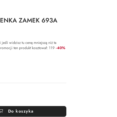
IENKA ZAMEK 693A
jeśli widzisz tu cenę mniejszą niż ta
Rabat:
 promocji ten produkt kosztował:
119
-40%
Do koszyka