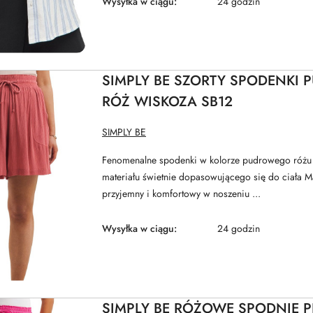
Wysyłka w ciągu:
24 godzin
SIMPLY BE SZORTY SPODENKI
RÓŻ WISKOZA SB12
NAZWA
SIMPLY BE
PRODUCENTA:
Fenomenalne spodenki w kolorze pudrowego róż
materiału świetnie dopasowującego się do ciała M
przyjemny i komfortowy w noszeniu ...
Wysyłka w ciągu:
24 godzin
SIMPLY BE RÓŻOWE SPODNIE 