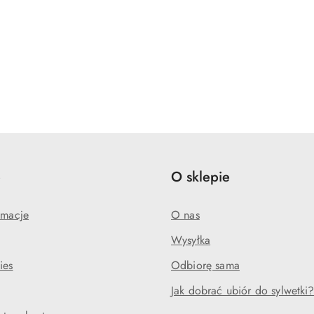
e
O sklepie
amacje
O nas
Wysyłka
ies
Odbiorę sama
Jak dobrać ubiór do sylwetki