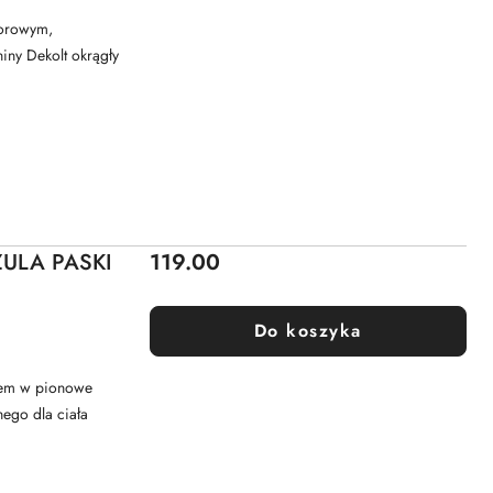
lorowym,
iny Dekolt okrągły
Cena:
ULA PASKI
119.00
Do koszyka
rem w pionowe
ego dla ciała