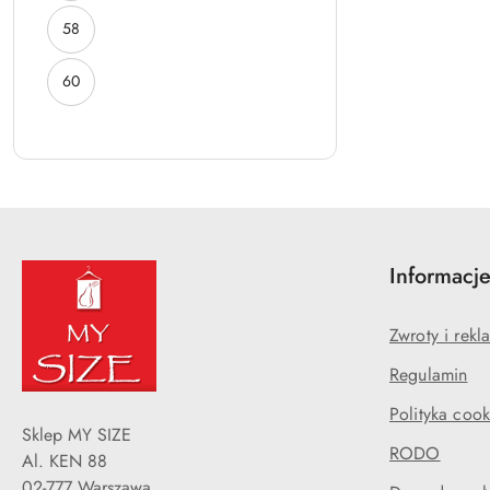
ROZMIAR:
58
ROZMIAR:
60
Informacj
Zwroty i rekl
Regulamin
Polityka cook
Sklep MY SIZE
RODO
Al. KEN 88
02-777 Warszawa