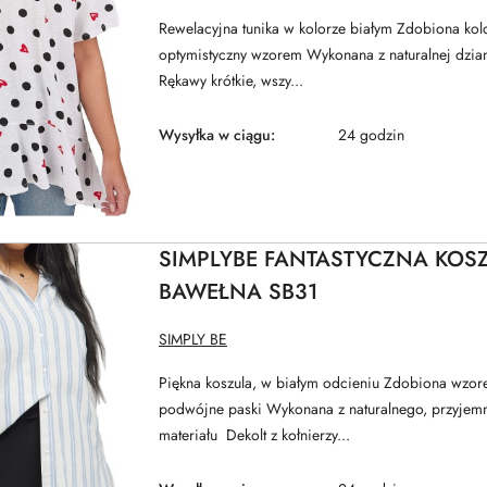
Rewelacyjna tunika w kolorze białym Zdobiona ko
optymistyczny wzorem Wykonana z naturalnej dzian
Rękawy krótkie, wszy...
Wysyłka w ciągu:
24 godzin
SIMPLYBE FANTASTYCZNA KOSZ
BAWEŁNA SB31
NAZWA
SIMPLY BE
PRODUCENTA:
Piękna koszula, w białym odcieniu Zdobiona wzo
podwójne paski Wykonana z naturalnego, przyjemn
materiału Dekolt z kołnierzy...