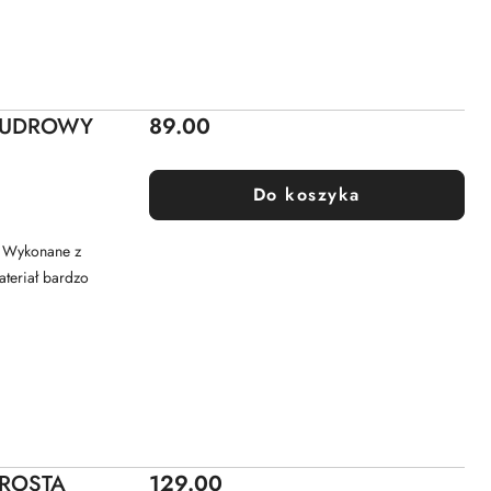
Cena:
 PUDROWY
89.00
Do koszyka
u Wykonane z
ateriał bardzo
Cena:
PROSTA
129.00