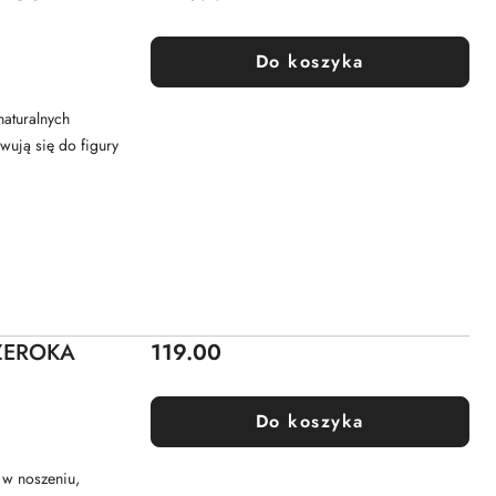
Do koszyka
naturalnych
wują się do figury
Cena:
ZEROKA
119.00
Do koszyka
w noszeniu,