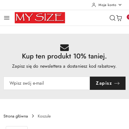
Moje konto
Przejdź do treści głównej
Przejdź do wyszukiwarki
Przejdź do moje konto
Przejdź do menu głównego
Przejdź do opisu produktu
Przejdź do stopki
Kup ten produkt 10% taniej.
Zapisz się do newslettera a dostaniesz kod rabatowy.
Zapisz
Strona główna
Koszule