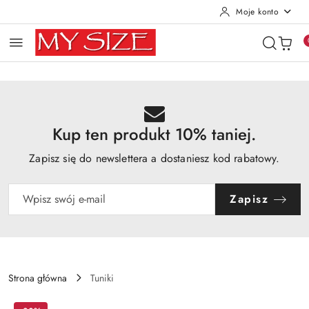
Moje konto
Przejdź do treści głównej
Przejdź do wyszukiwarki
Przejdź do moje konto
Przejdź do menu głównego
Przejdź do opisu produktu
Przejdź do stopki
Kup ten produkt 10% taniej.
Zapisz się do newslettera a dostaniesz kod rabatowy.
Zapisz
Strona główna
Tuniki