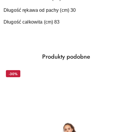
Długość rękawa od pachy (cm) 30
Długość całkowita (cm) 83
Produkty
Produkty podobne
Pomiń karuzelę produktów
o
statusie:
-30%