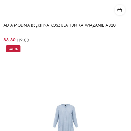
ADIA MODNA BŁĘKITNA KOSZULA TUNIKA WIĄZANIE A320
83.30
119.00
Cena
Cena
promocyjna:
przed
-40%
promocją: