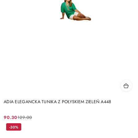
ADIA ELEGANCKA TUNIKA Z POŁYSKIEM ZIELEŃ A448
90.30
129.00
Cena
Cena
promocyjna:
przed
-30%
promocją: