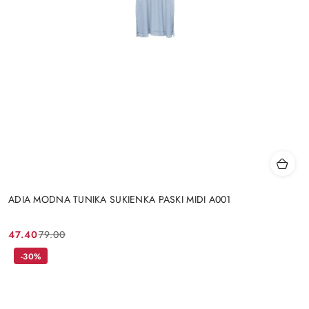
ADIA MODNA TUNIKA SUKIENKA PASKI MIDI A001
47.40
79.00
Cena
Cena
promocyjna:
przed
-30%
promocją: