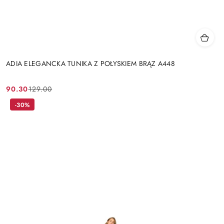
ADIA ELEGANCKA TUNIKA Z POŁYSKIEM BRĄZ A448
90.30
129.00
Cena
Cena
promocyjna:
przed
-30%
promocją: