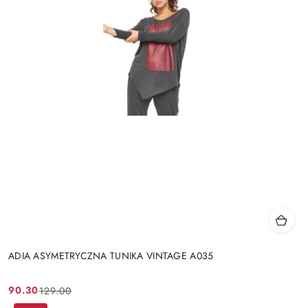
ADIA ASYMETRYCZNA TUNIKA VINTAGE A035
90.30
129.00
Cena
Cena