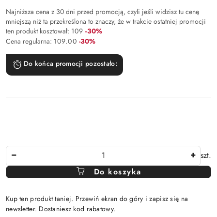
Najniższa cena z 30 dni przed promocją, czyli jeśli widzisz tu cenę
mniejszą niż ta przekreślona to znaczy, że w trakcie ostatniej promocji
Rabat:
ten produkt kosztował:
109
-30%
Rabat:
Cena regularna:
109.00
-30%
Do końca promocji pozostało:
Ilość
szt.
Do koszyka
Kup ten produkt taniej. Przewiń ekran do góry i zapisz się na
newsletter. Dostaniesz kod rabatowy.