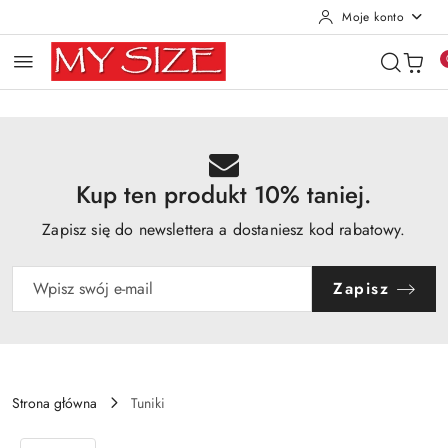
Moje konto
Przejdź do treści głównej
Przejdź do wyszukiwarki
Przejdź do moje konto
Przejdź do menu głównego
Przejdź do opisu produktu
Przejdź do stopki
Kup ten produkt 10% taniej.
Zapisz się do newslettera a dostaniesz kod rabatowy.
Zapisz
Strona główna
Tuniki