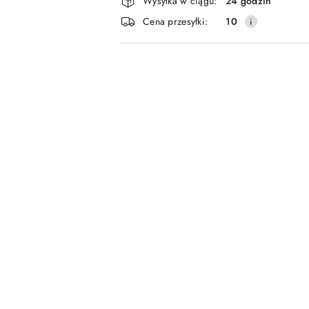
Wysyłka w ciągu:
24 godzin
i
Cena przesyłki:
10
dostawa