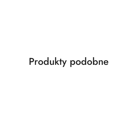
Produkty
Produkty podobne
o
statusie: