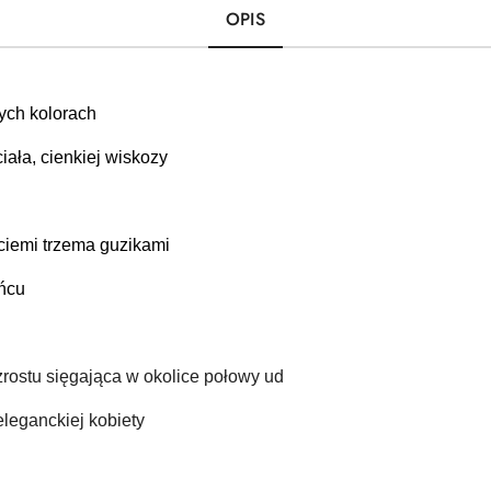
OPIS
ych kolorach 
iała, cienkiej wiskozy
 
ięciemi trzema guzikami
ńcu
zrostu sięgająca w okolice połowy ud
eleganckiej kobiety 