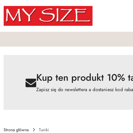
Przejdź do treści głównej
Przejdź do wyszukiwarki
Przejdź do moje konto
Przejdź do menu głównego
Przejdź do opisu produktu
Przejdź do stopki
Kup ten produkt 10% ta
Zapisz się do newslettera a dostaniesz kod rab
Strona główna
Tuniki