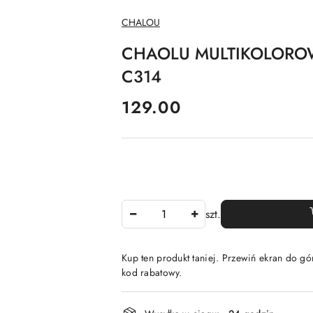
NAZWA
CHALOU
PRODUCENTA:
CHAOLU MULTIKOLORO
C314
cena:
129.00
Ilość
szt.
Kup ten produkt taniej. Przewiń ekran do gór
kod rabatowy.
Dostępność