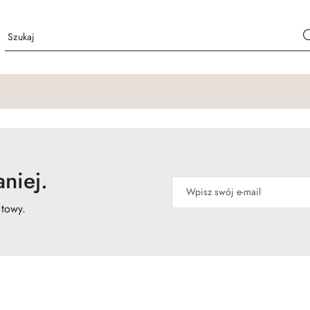
niej.
atowy.