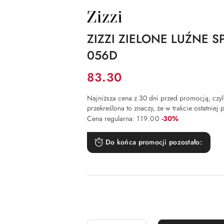
NAZWA
PRODUCENTA:
ZIZZI
ZIZZI ZIELONE LUŹNE S
056D
Cena:
83.30
Najniższa cena z 30 dni przed promocją, czyli 
przekreślona to znaczy, że w trakcie ostatniej
Rabat:
Cena regularna:
119.00
-30%
Do końca promocji pozostało: