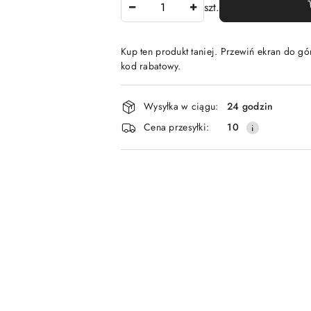
Ilość
szt.
Kup ten produkt taniej. Przewiń ekran do gór
kod rabatowy.
Dostępność
Wysyłka w ciągu:
24 godzin
i
Cena przesyłki:
10
dostawa