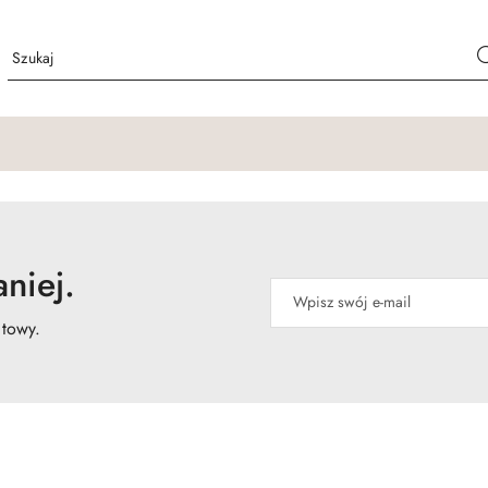
niej.
atowy.