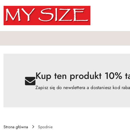
Przejdź do treści głównej
Przejdź do wyszukiwarki
Przejdź do moje konto
Przejdź do menu głównego
Przejdź do opisu produktu
Przejdź do stopki
Kup ten produkt 10% ta
Zapisz się do newslettera a dostaniesz kod rab
Strona główna
Spodnie