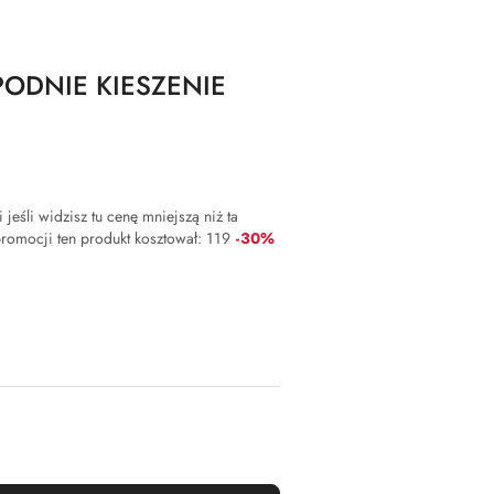
PODNIE KIESZENIE
jeśli widzisz tu cenę mniejszą niż ta
Rabat:
 promocji ten produkt kosztował:
119
-30%