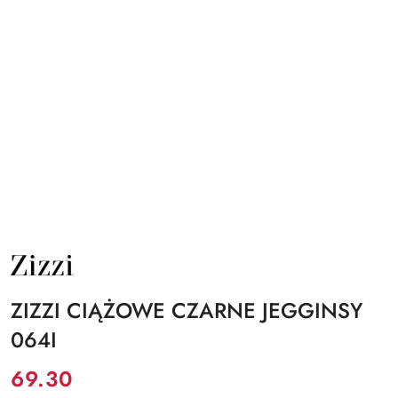
NAZWA
PRODUCENTA:
ZIZZI
ZIZZI CIĄŻOWE CZARNE JEGGINSY
064I
Cena:
69.30