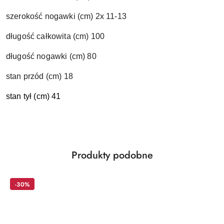
szerokość nogawki (cm) 2x 11-13
długość całkowita (cm) 100
długość nogawki (cm) 80
stan przód (cm) 18
stan tył (cm) 41
Produkty
Produkty podobne
Pomiń karuzelę produktów
o
statusie:
-30%