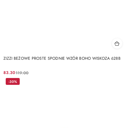
ZIZZI BEŻOWE PROSTE SPODNIE WZÓR BOHO WISKOZA 628B
83.30
119.00
Cena
Cena
promocyjna:
przed
-30%
promocją: