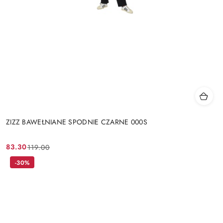
ZIZZ BAWEŁNIANE SPODNIE CZARNE 000S
83.30
119.00
Cena
Cena
promocyjna:
przed
-30%
promocją: