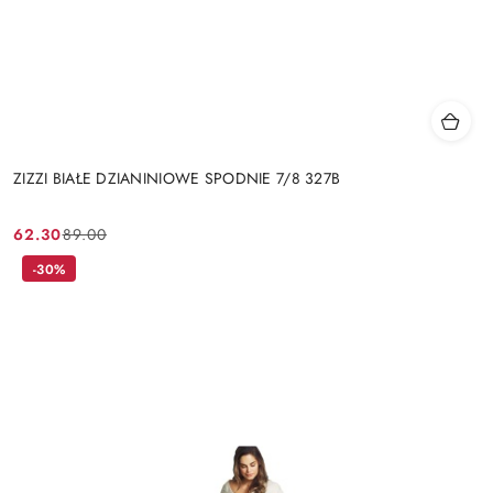
ZIZZI BIAŁE DZIANINIOWE SPODNIE 7/8 327B
62.30
89.00
Cena
Cena
promocyjna:
przed
-30%
promocją: