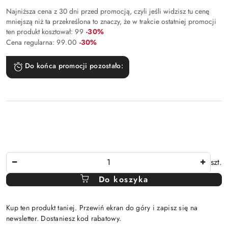
Najniższa cena z 30 dni przed promocją, czyli jeśli widzisz tu cenę
mniejszą niż ta przekreślona to znaczy, że w trakcie ostatniej promocji
Rabat:
ten produkt kosztował:
99
-30%
Rabat:
Cena regularna:
99.00
-30%
Do końca promocji pozostało:
Ilość
szt.
Do koszyka
Kup ten produkt taniej. Przewiń ekran do góry i zapisz się na
newsletter. Dostaniesz kod rabatowy.