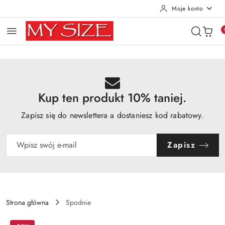
Moje konto
Przejdź do treści głównej
Przejdź do wyszukiwarki
Przejdź do moje konto
Przejdź do menu głównego
Przejdź do opisu produktu
Przejdź do stopki
Kup ten produkt 10% taniej.
Zapisz się do newslettera a dostaniesz kod rabatowy.
Zapisz
Strona główna
Spodnie