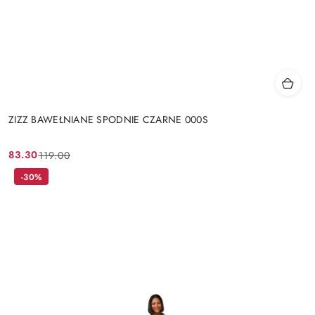
ZIZZ BAWEŁNIANE SPODNIE CZARNE 000S
83.30
119.00
Cena
Cena
promocyjna:
przed
-30%
promocją: