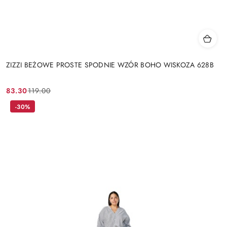
ZIZZI BEŻOWE PROSTE SPODNIE WZÓR BOHO WISKOZA 628B
83.30
119.00
Cena
Cena
promocyjna:
przed
-30%
promocją: