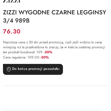
PRODUCENTA:
ZIZZI
ZIZZI WYGODNE CZARNE LEGGINSY
3/4 989B
Cena:
76.30
Najniższa cena z 30 dni przed promocją, czyli jeśli widzisz tu cenę
mniejszą niż ta przekreślona to znaczy, że w trakcie ostatniej promocji
Rabat:
ten produkt kosztował:
109
-30%
Rabat:
Cena regularna:
109.00
-30%
Do końca promocji pozostało: