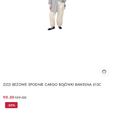
ZIZZI BEŻOWE SPODNIE CARGO BOJÓWKI BAWEŁNA 613C
90.30
129.00
Cena
Cena
promocyjna:
przed
-30%
promocją: