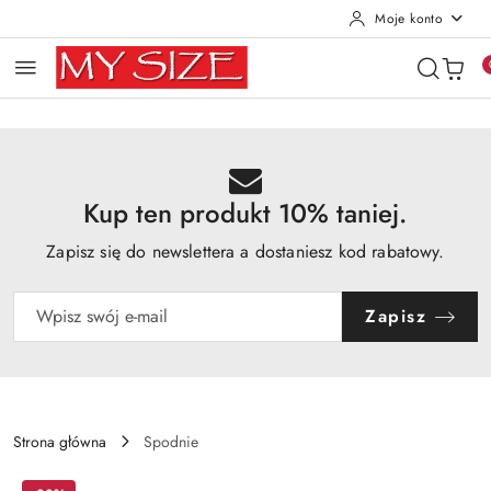
Moje konto
Przejdź do treści głównej
Przejdź do wyszukiwarki
Przejdź do moje konto
Przejdź do menu głównego
Przejdź do opisu produktu
Przejdź do stopki
Kup ten produkt 10% taniej.
Zapisz się do newslettera a dostaniesz kod rabatowy.
Zapisz
Strona główna
Spodnie