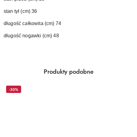
stan tył (cm) 36
długość całkowita (cm) 74
długość nogawki (cm) 48
Produkty
Produkty podobne
Pomiń karuzelę produktów
o
statusie:
-30%