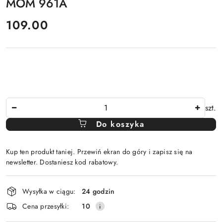
MOM 961A
cena:
109.00
Ilość
szt.
Do koszyka
Kup ten produkt taniej. Przewiń ekran do góry i zapisz się na
newsletter. Dostaniesz kod rabatowy.
Dostępność
Wysyłka w ciągu:
24 godzin
i
Cena przesyłki:
10
dostawa