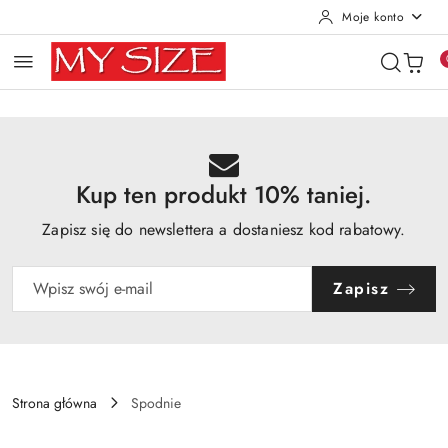
Moje konto
Przejdź do treści głównej
Przejdź do wyszukiwarki
Przejdź do moje konto
Przejdź do menu głównego
Przejdź do opisu produktu
Przejdź do stopki
Kup ten produkt 10% taniej.
Zapisz się do newslettera a dostaniesz kod rabatowy.
Zapisz
Strona główna
Spodnie