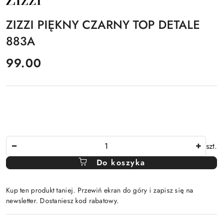
PRODUCENTA:
ZIZZI
ZIZZI PIĘKNY CZARNY TOP DETALE
883A
cena:
99.00
Ilość
szt.
Do koszyka
Kup ten produkt taniej. Przewiń ekran do góry i zapisz się na
newsletter. Dostaniesz kod rabatowy.
Dostępność