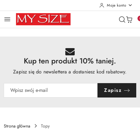
Moje konto
Przejdź do treści głównej
Przejdź do wyszukiwarki
Przejdź do moje konto
Przejdź do menu głównego
Przejdź do opisu produktu
Przejdź do stopki
Kup ten produkt 10% taniej.
Zapisz się do newslettera a dostaniesz kod rabatowy.
Zapisz
Strona główna
Topy