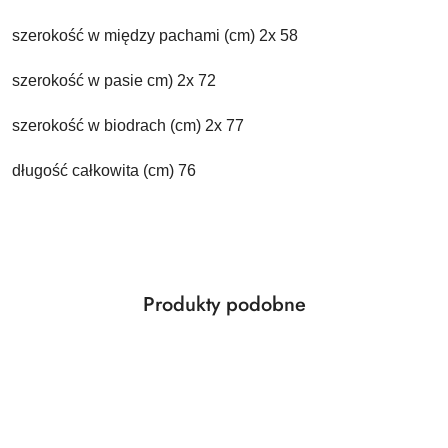
szerokość w między pachami (cm) 2x 58
szerokość w pasie cm) 2x 72
szerokość w biodrach (cm) 2x 77
długość całkowita (cm) 76
Produkty
Produkty podobne
Pomiń karuzelę produktów
o
statusie: