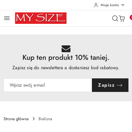
Moje konto
Przejdź do treści głównej
Przejdź do wyszukiwarki
Przejdź do moje konto
Przejdź do menu głównego
Przejdź do opisu produktu
Przejdź do stopki
Kup ten produkt 10% taniej.
Zapisz się do newslettera a dostaniesz kod rabatowy.
Zapisz
Strona główna
Bielizna