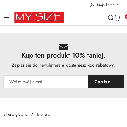
Moje konto
Przejdź do treści głównej
Przejdź do wyszukiwarki
Przejdź do moje konto
Przejdź do menu głównego
Przejdź do opisu produktu
Przejdź do stopki
Kup ten produkt 10% taniej.
Zapisz się do newslettera a dostaniesz kod rabatowy.
Zapisz
Strona główna
Bielizna