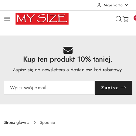
Moje konto
Przejdź do treści głównej
Przejdź do wyszukiwarki
Przejdź do moje konto
Przejdź do menu głównego
Przejdź do opisu produktu
Przejdź do stopki
Kup ten produkt 10% taniej.
Zapisz się do newslettera a dostaniesz kod rabatowy.
Zapisz
Strona główna
Spodnie