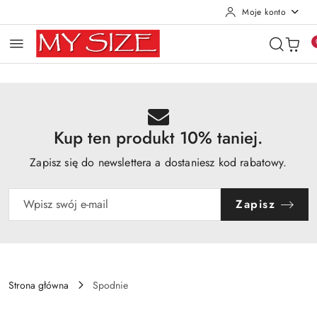
Moje konto
Przejdź do treści głównej
Przejdź do wyszukiwarki
Przejdź do moje konto
Przejdź do menu głównego
Przejdź do opisu produktu
Przejdź do stopki
Kup ten produkt 10% taniej.
Zapisz się do newslettera a dostaniesz kod rabatowy.
Zapisz
Strona główna
Spodnie