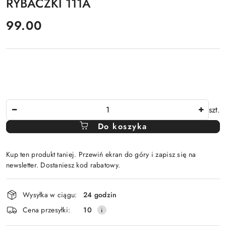
RYBACZKI 111A
cena:
99.00
Ilość
szt.
Do koszyka
Kup ten produkt taniej. Przewiń ekran do góry i zapisz się na
newsletter. Dostaniesz kod rabatowy.
Dostępność
Wysyłka w ciągu:
24 godzin
i
Cena przesyłki:
10
dostawa