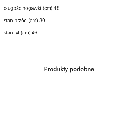
długość nogawki (cm) 48
stan przód (cm) 30
stan tył (cm) 46
Produkty
Produkty podobne
Pomiń karuzelę produktów
o
statusie: