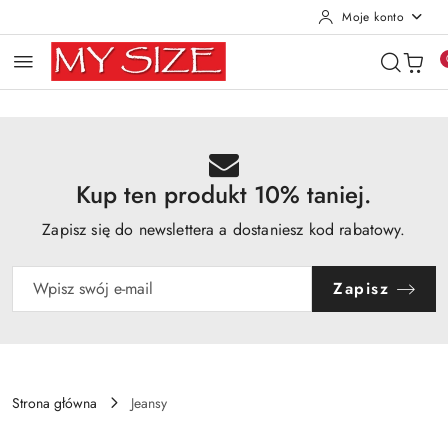
Moje konto
Przejdź do treści głównej
Przejdź do wyszukiwarki
Przejdź do moje konto
Przejdź do menu głównego
Przejdź do opisu produktu
Przejdź do stopki
Kup ten produkt 10% taniej.
Zapisz się do newslettera a dostaniesz kod rabatowy.
Zapisz
Strona główna
Jeansy