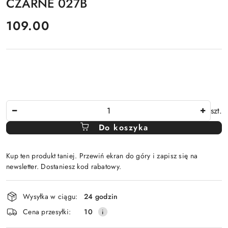
CZARNE 027B
cena:
109.00
Ilość
szt.
Do koszyka
Kup ten produkt taniej. Przewiń ekran do góry i zapisz się na
newsletter. Dostaniesz kod rabatowy.
Dostępność
Wysyłka w ciągu:
24 godzin
i
Cena przesyłki:
10
dostawa