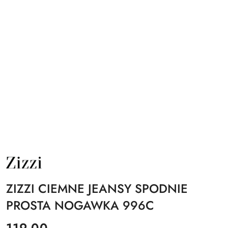
NAZWA
PRODUCENTA:
ZIZZI
ZIZZI CIEMNE JEANSY SPODNIE
PROSTA NOGAWKA 996C
cena:
119.00