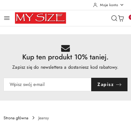
Moje konto
Przejdź do treści głównej
Przejdź do wyszukiwarki
Przejdź do moje konto
Przejdź do menu głównego
Przejdź do opisu produktu
Przejdź do stopki
Kup ten produkt 10% taniej.
Zapisz się do newslettera a dostaniesz kod rabatowy.
Zapisz
Strona główna
Jeansy