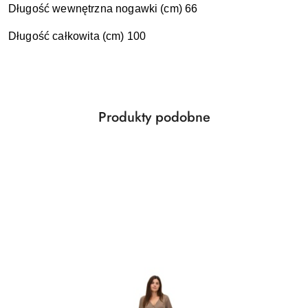
Długość wewnętrzna nogawki (cm) 66
Długość całkowita (cm) 100
Produkty
Produkty podobne
Pomiń karuzelę produktów
o
statusie: