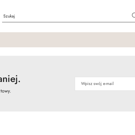
niej.
atowy.