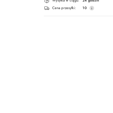
Wysyłka w ciągu:
24 godzin
i
Cena przesyłki:
10
dostawa