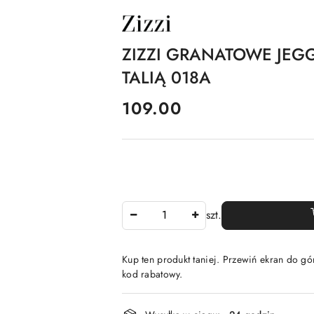
NAZWA
PRODUCENTA:
ZIZZI
ZIZZI GRANATOWE JEG
TALIĄ 018A
cena:
109.00
Ilość
szt.
Kup ten produkt taniej. Przewiń ekran do gór
kod rabatowy.
Dostępność