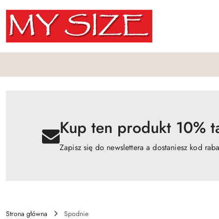
Przejdź do treści głównej
Przejdź do wyszukiwarki
Przejdź do moje konto
Przejdź do menu głównego
Przejdź do opisu produktu
Przejdź do stopki
Kup ten produkt 10% ta
Zapisz się do newslettera a dostaniesz kod rab
Strona główna
Spodnie