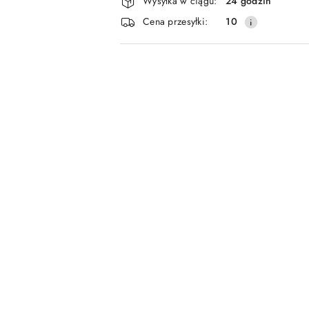
Wysyłka w ciągu:
24 godzin
i
Cena przesyłki:
10
dostawa