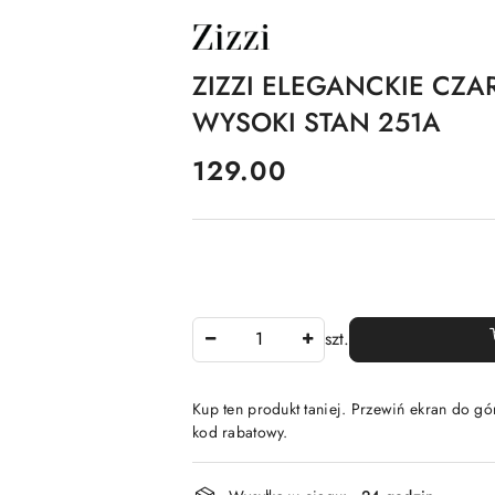
NAZWA
PRODUCENTA:
ZIZZI
ZIZZI ELEGANCKIE CZA
WYSOKI STAN 251A
cena:
129.00
Ilość
szt.
Kup ten produkt taniej. Przewiń ekran do gór
kod rabatowy.
Dostępność