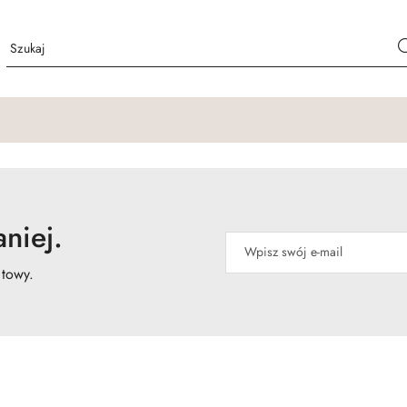
niej.
atowy.