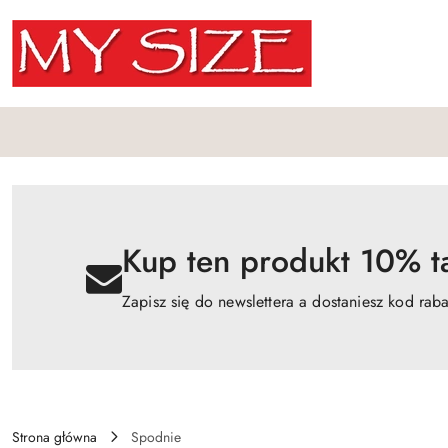
Przejdź do treści głównej
Przejdź do wyszukiwarki
Przejdź do moje konto
Przejdź do menu głównego
Przejdź do opisu produktu
Przejdź do stopki
Kup ten produkt 10% ta
Zapisz się do newslettera a dostaniesz kod rab
Strona główna
Spodnie