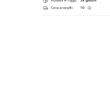
Wysyłka w ciągu:
24 godzin
i
Cena przesyłki:
10
dostawa