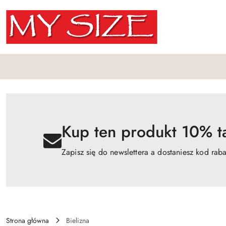
Przejdź do treści głównej
Przejdź do wyszukiwarki
Przejdź do moje konto
Przejdź do menu głównego
Przejdź do opisu produktu
Przejdź do stopki
Kup ten produkt 10% ta
Zapisz się do newslettera a dostaniesz kod rab
Strona główna
Bielizna