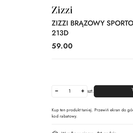
NAZWA
PRODUCENTA:
ZIZZI
ZIZZI BRĄZOWY SPORT
213D
cena:
59.00
Ilość
szt.
Kup ten produkt taniej. Przewiń ekran do gór
kod rabatowy.
Dostępność