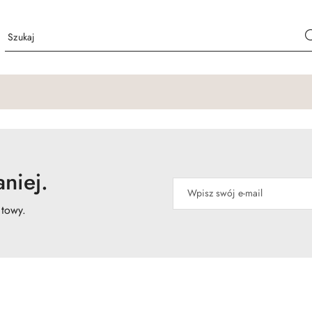
niej.
atowy.