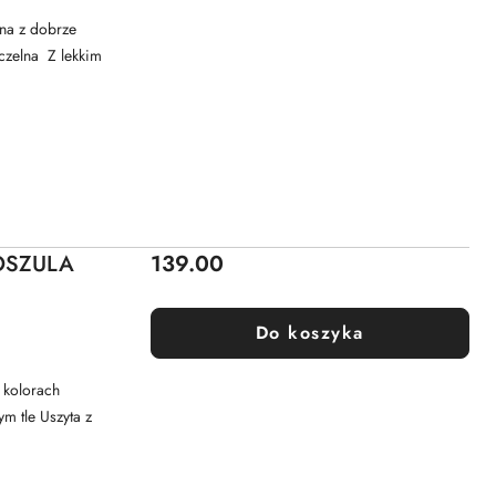
na z dobrze
czelna Z lekkim
Cena:
OSZULA
139.00
Do koszyka
 kolorach
m tle Uszyta z