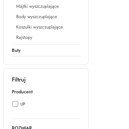
Majtki wyszczuplające
Body wyszczuplające
Koszulki wyszczuplające
Rajstopy
Buty
Filtruj
Producent
Producent:
UP
ROZMIAR