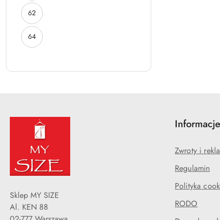
ROZMIAR:
62
ROZMIAR:
64
Informacj
Zwroty i rekl
Regulamin
Polityka cook
Sklep MY SIZE
RODO
Al. KEN 88
02-777 Warszawa