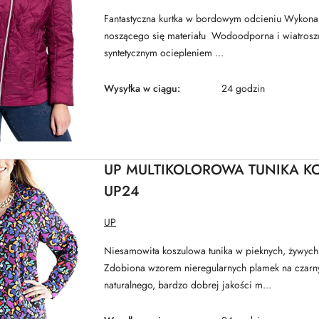
Fantastyczna kurtka w bordowym odcieniu Wykona
noszącego się materiału Wodoodporna i wiatrosz
syntetycznym ociepleniem ...
Wysyłka w ciągu:
24 godzin
UP MULTIKOLOROWA TUNIKA K
UP24
NAZWA
UP
PRODUCENTA:
Niesamowita koszulowa tunika w pieknych, żywych
Zdobiona wzorem nieregularnych plamek na czarny
naturalnego, bardzo dobrej jakości m...