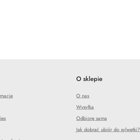
e
O sklepie
amacje
O nas
Wysyłka
ies
Odbiorę sama
Jak dobrać ubiór do sylwetki