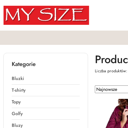
Przejdź do treści głównej
Przejdź do wyszukiwarki
Przejdź do moje konto
Przejdź do menu głównego
Przejdź do stopki
Produc
Kategorie
Liczba produktów
Bluzki
Zastosowano
Sortuj
T-shirty
według
sortowanie:
Topy
Najnowsze.
Golfy
Bluzy