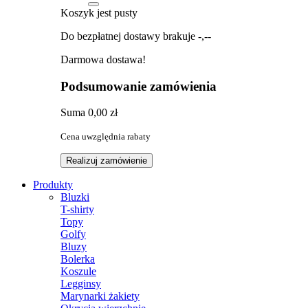
Koszyk jest pusty
Do bezpłatnej dostawy brakuje
-,--
Darmowa dostawa!
Podsumowanie zamówienia
Suma
0,00 zł
Cena uwzględnia rabaty
Realizuj zamówienie
Produkty
Bluzki
T-shirty
Topy
Golfy
Bluzy
Bolerka
Koszule
Legginsy
Marynarki żakiety