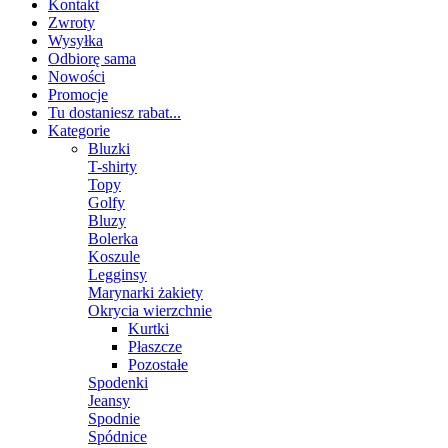
Kontakt
Zwroty
Wysyłka
Odbiorę sama
Nowości
Promocje
Tu dostaniesz rabat...
Kategorie
Bluzki
T-shirty
Topy
Golfy
Bluzy
Bolerka
Koszule
Legginsy
Marynarki żakiety
Okrycia wierzchnie
Kurtki
Płaszcze
Pozostałe
Spodenki
Jeansy
Spodnie
Spódnice