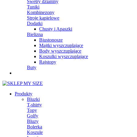
Swetry dzianiny
Tuniki
Kombinezony
Stroje kąpielowe
Dodatki
Chusty i Apaszki
Bielizna
Biustonosze
Majtki wyszczuplające
Body wyszczuplające
Koszulki wyszczuplające
Rajstopy
Buty
Produkty
Bluzki
T-shirty
Topy
Golfy
Bluzy
Bolerka
Koszule