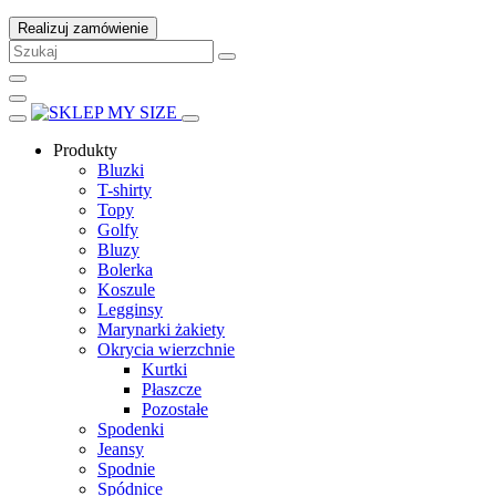
Realizuj zamówienie
Produkty
Bluzki
T-shirty
Topy
Golfy
Bluzy
Bolerka
Koszule
Legginsy
Marynarki żakiety
Okrycia wierzchnie
Kurtki
Płaszcze
Pozostałe
Spodenki
Jeansy
Spodnie
Spódnice