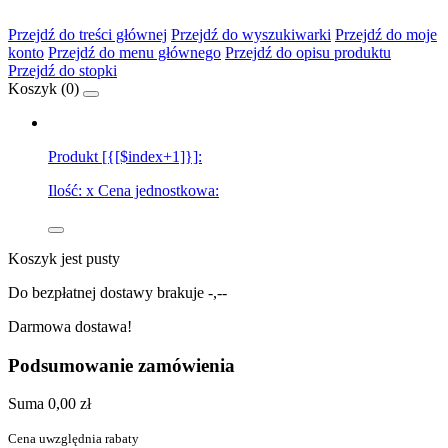
Przejdź do treści głównej
Przejdź do wyszukiwarki
Przejdź do moje
konto
Przejdź do menu głównego
Przejdź do opisu produktu
Przejdź do stopki
Koszyk (
0
)
Produkt [{[$index+1]}]:
Ilość:
x
Cena jednostkowa:
Koszyk jest pusty
Do bezpłatnej dostawy brakuje
-,--
Darmowa dostawa!
Podsumowanie zamówienia
Suma
0,00 zł
Cena uwzględnia rabaty