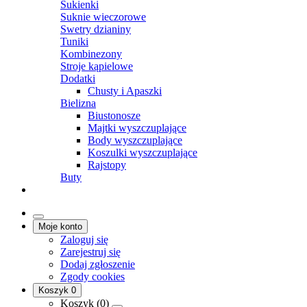
Sukienki
Suknie wieczorowe
Swetry dzianiny
Tuniki
Kombinezony
Stroje kąpielowe
Dodatki
Chusty i Apaszki
Bielizna
Biustonosze
Majtki wyszczuplające
Body wyszczuplające
Koszulki wyszczuplające
Rajstopy
Buty
Moje konto
Zaloguj się
Zarejestruj się
Dodaj zgłoszenie
Zgody cookies
Koszyk
0
Koszyk (
0
)