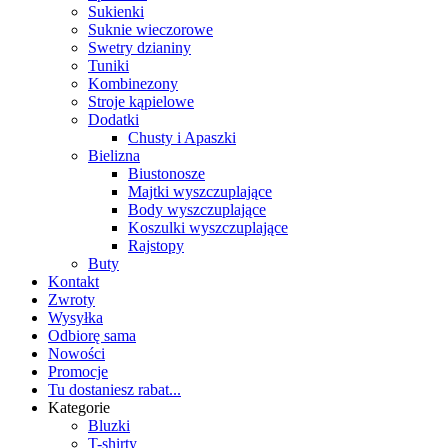
Sukienki
Suknie wieczorowe
Swetry dzianiny
Tuniki
Kombinezony
Stroje kąpielowe
Dodatki
Chusty i Apaszki
Bielizna
Biustonosze
Majtki wyszczuplające
Body wyszczuplające
Koszulki wyszczuplające
Rajstopy
Buty
Kontakt
Zwroty
Wysyłka
Odbiorę sama
Nowości
Promocje
Tu dostaniesz rabat...
Kategorie
Bluzki
T-shirty