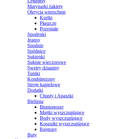
Legginsy
Marynarki żakiety
Okrycia wierzchnie
Kurtki
Płaszcze
Pozostałe
Spodenki
Jeansy
Spodnie
Spódnice
Sukienki
Suknie wieczorowe
Swetry dzianiny
Tuniki
Kombinezony
Stroje kąpielowe
Dodatki
Chusty i Apaszki
Bielizna
Biustonosze
Majtki wyszczuplające
Body wyszczuplające
Koszulki wyszczuplające
Rajstopy
Buty