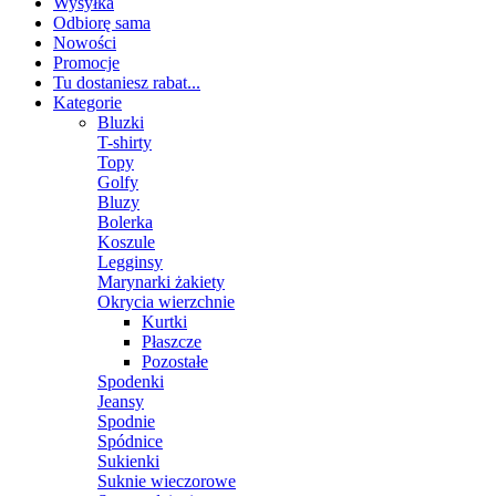
Wysyłka
Odbiorę sama
Nowości
Promocje
Tu dostaniesz rabat...
Kategorie
Bluzki
T-shirty
Topy
Golfy
Bluzy
Bolerka
Koszule
Legginsy
Marynarki żakiety
Okrycia wierzchnie
Kurtki
Płaszcze
Pozostałe
Spodenki
Jeansy
Spodnie
Spódnice
Sukienki
Suknie wieczorowe