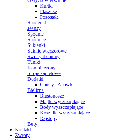
Okrycia wierzchnie
Kurtki
Płaszcze
Pozostałe
Spodenki
Jeansy
Spodnie
Spódnice
Sukienki
Suknie wieczorowe
Swetry dzianiny
Tuniki
Kombinezony
Stroje kąpielowe
Dodatki
Chusty i Apaszki
Bielizna
Biustonosze
Majtki wyszczuplające
Body wyszczuplające
Koszulki wyszczuplające
Rajstopy
Buty
Kontakt
Zwroty