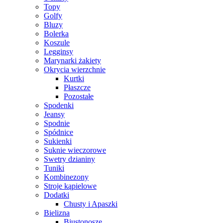
Topy
Golfy
Bluzy
Bolerka
Koszule
Legginsy
Marynarki żakiety
Okrycia wierzchnie
Kurtki
Płaszcze
Pozostałe
Spodenki
Jeansy
Spodnie
Spódnice
Sukienki
Suknie wieczorowe
Swetry dzianiny
Tuniki
Kombinezony
Stroje kąpielowe
Dodatki
Chusty i Apaszki
Bielizna
Biustonosze