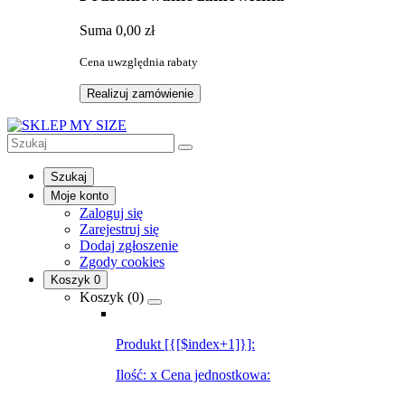
Suma
0,00 zł
Cena uwzględnia rabaty
Realizuj zamówienie
Szukaj
Moje konto
Zaloguj się
Zarejestruj się
Dodaj zgłoszenie
Zgody cookies
Koszyk
0
Koszyk (
0
)
Produkt [{[$index+1]}]:
Ilość:
x
Cena jednostkowa: