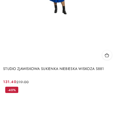
STUDIO ZJAWISKOWA SUKIENKA NIEBIESKA WISKOZA S881
131.40
219.00
Cena
Cena
promocyjna:
przed
-40%
promocją: