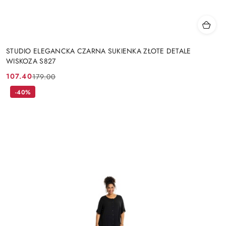
STUDIO ELEGANCKA CZARNA SUKIENKA ZŁOTE DETALE
WISKOZA S827
107.40
179.00
Cena
Cena
promocyjna:
przed
-40%
promocją: