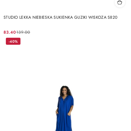
STUDIO LEKKA NIEBIESKA SUKIENKA GUZIKI WISKOZA S820
83.40
139.00
Cena
Cena
promocyjna:
przed
-40%
promocją: