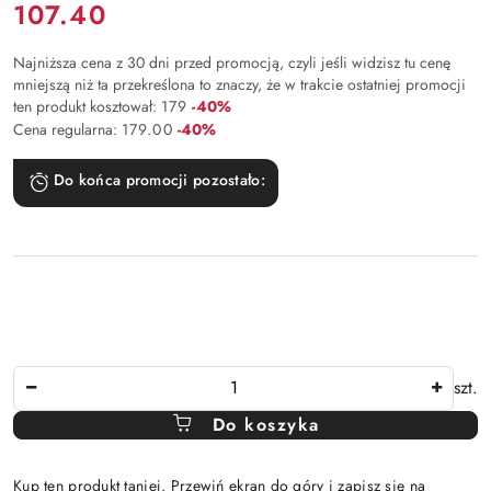
Cena:
107.40
Najniższa cena z 30 dni przed promocją, czyli jeśli widzisz tu cenę
mniejszą niż ta przekreślona to znaczy, że w trakcie ostatniej promocji
Rabat:
ten produkt kosztował:
179
-40%
Rabat:
Cena regularna:
179.00
-40%
Do końca promocji pozostało:
Ilość
szt.
Do koszyka
Kup ten produkt taniej. Przewiń ekran do góry i zapisz się na