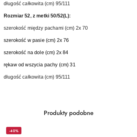
długość całkowita (cm) 95/111
Rozmiar 52, z metki 50/52(L):
szerokość między pachami (cm) 2x 70
szerokość w pasie (cm) 2x 76
szerokość na dole (cm) 2x 84
rękaw od wszycia pachy (cm) 31
długość całkowita (cm) 95/111
Produkty
Produkty podobne
Pomiń karuzelę produktów
o
statusie:
-40%