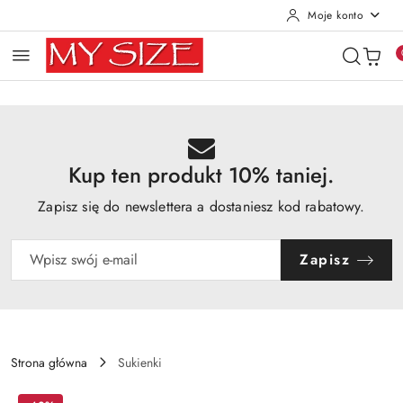
Moje konto
Przejdź do treści głównej
Przejdź do wyszukiwarki
Przejdź do moje konto
Przejdź do menu głównego
Przejdź do opisu produktu
Przejdź do stopki
Kup ten produkt 10% taniej.
Zapisz się do newslettera a dostaniesz kod rabatowy.
Zapisz
Strona główna
Sukienki