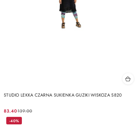
STUDIO LEKKA CZARNA SUKIENKA GUZIKI WISKOZA S820
83.40
139.00
Cena
Cena
promocyjna:
przed
-40%
promocją: