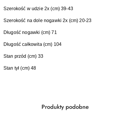
Szerokość w udzie 2x (cm) 39-43
Szerokość na dole nogawki 2x (cm) 20-23
Długość nogawki (cm) 71
Długość całkowita
(cm) 104
Stan przód (cm) 33
Stan tył (cm) 48
Produkty
Produkty podobne
Pomiń karuzelę produktów
o
statusie: