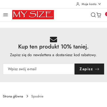
Moje konto
Przejdź do treści głównej
Przejdź do wyszukiwarki
Przejdź do moje konto
Przejdź do menu głównego
Przejdź do opisu produktu
Przejdź do stopki
Kup ten produkt 10% taniej.
Zapisz się do newslettera a dostaniesz kod rabatowy.
Zapisz
Strona główna
Spodnie