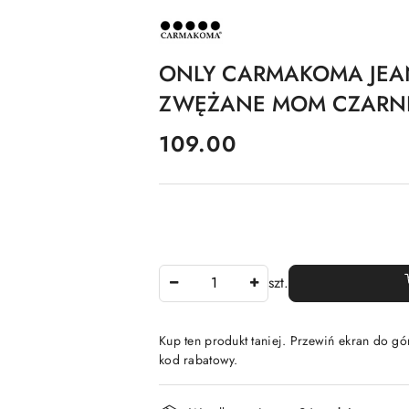
NAZWA
PRODUCENTA:
CARMAKOMA
ONLY CARMAKOMA JEA
ZWĘŻANE MOM CZARN
cena:
109.00
Ilość
szt.
Kup ten produkt taniej. Przewiń ekran do gór
kod rabatowy.
Dostępność