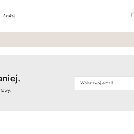
niej.
atowy.