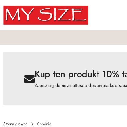
Przejdź do treści głównej
Przejdź do wyszukiwarki
Przejdź do moje konto
Przejdź do menu głównego
Przejdź do opisu produktu
Przejdź do stopki
Kup ten produkt 10% ta
Zapisz się do newslettera a dostaniesz kod rab
Strona główna
Spodnie