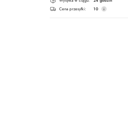
Wysyłka w ciągu:
24 godzin
i
Cena przesyłki:
10
dostawa