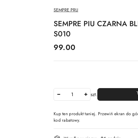
NAZWA
SEMPRE PRU
PRODUCENTA:
SEMPRE PIU CZARNA BL
S010
cena:
99.00
Ilość
szt.
Kup ten produkt taniej. Przewiń ekran do gór
kod rabatowy.
Dostępność