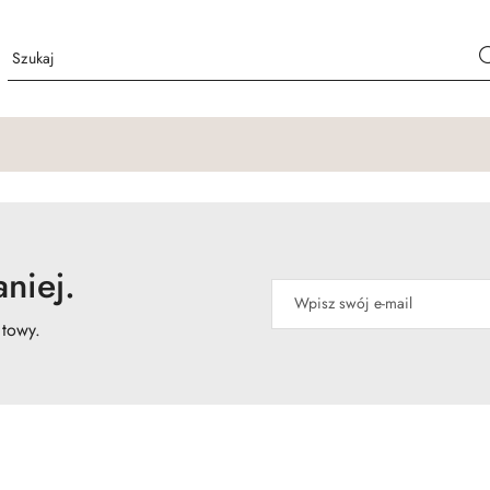
niej.
atowy.