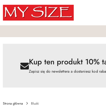
Przejdź do treści głównej
Przejdź do wyszukiwarki
Przejdź do moje konto
Przejdź do menu głównego
Przejdź do opisu produktu
Przejdź do stopki
Kup ten produkt 10% ta
Zapisz się do newslettera a dostaniesz kod rab
Strona główna
Bluzki