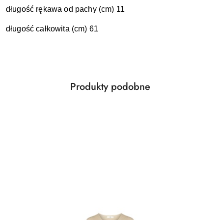
długość rękawa od pachy (cm) 11
długość całkowita (cm) 61
Produkty
Produkty podobne
Pomiń karuzelę produktów
o
statusie: