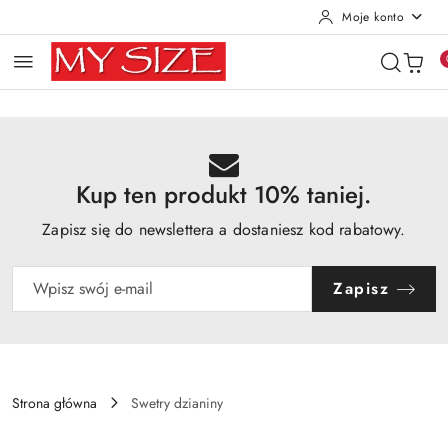
Moje konto
Przejdź do treści głównej
Przejdź do wyszukiwarki
Przejdź do moje konto
Przejdź do menu głównego
Przejdź do opisu produktu
Przejdź do stopki
Kup ten produkt 10% taniej.
Zapisz się do newslettera a dostaniesz kod rabatowy.
Zapisz
Strona główna
Swetry dzianiny