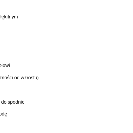
błękitnym
ołowi 
żności od wzrostu)
e do spódnic
godę