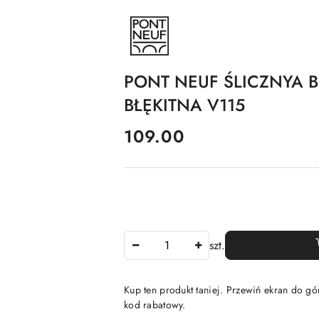
NAZWA
PRODUCENTA:
PONT
NEUF
PONT NEUF ŚLICZNYA 
BŁĘKITNA V115
cena:
109.00
Ilość
szt.
Kup ten produkt taniej. Przewiń ekran do gór
kod rabatowy.