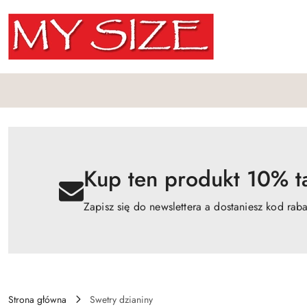
Przejdź do treści głównej
Przejdź do wyszukiwarki
Przejdź do moje konto
Przejdź do menu głównego
Przejdź do opisu produktu
Przejdź do stopki
Kup ten produkt 10% ta
Zapisz się do newslettera a dostaniesz kod rab
Strona główna
Swetry dzianiny