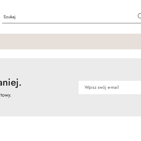
niej.
atowy.